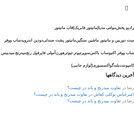
رادیو پخش
مولتی مدیا(مانیتور فابریک)
قاب مانیتور
ست دوربین و مانیتور ماشین سنگین
مانیتور پشت صندلی
دودین اندروید
ساب ووفر
ساب ووفر اکتیو
ساب باکس
سوپرتیوتر-تیوتر
هورن
آمپلی فایر
فول رنج
میدرنج-میدبیس
کامپوننت
بلندگو
اکسسوری(لوازم جانبی)
آخرین دیدگاهها
رضا
در
تفاوت میدرنج و باند در چیست؟
امیرعباس توکلی کفاش
در
تفاوت میدرنج و باند در چیست؟
رضا
در
تفاوت میدرنج و باند در چیست؟