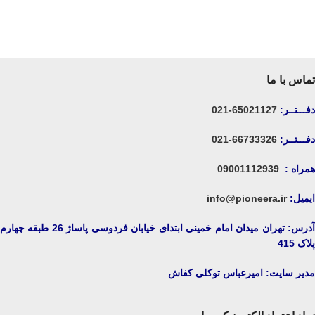
تماس با ما
دفـــتــر:
65021127-021
دفـــتــر:
66733326-021
همراه :
09001112939
ایمیل:
info@pioneera.ir
آدرس: تهران میدان امام خمینی ابتدای خیابان فردوسی پاساژ 26 طبقه چهارم
پلاک 415
مدیر سایت: امیرعباس توکلی کفاش