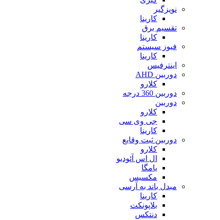
نویزگیر
کارینا
تقسیم برق
کارینا
فیوز سیستم
کارینا
اینترفیس
دوربین AHD
کلارو
دوربین 360 درجه
دوربین
کلارو
جی وی سی
کارینا
دوربین ثبت وقایع
کلارو
ال اس آئودیو
یامگا
مکسیس
مبدل باند به آرسی
کارینا
بلاپونکت
دنتکس