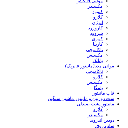
مولتی فانکشن
مکسیدر
کنوود
کلارو
انرژی
کاروزریا
شروود
کمری
کارینا
ناکامیچی
مکسیس
پاناتک
مولتی مدیا(مانیتور فابریک)
ناکامیچی
کلارو
مکسیس
یامگا
قاب مانیتور
ست دوربین و مانیتور ماشین سنگین
مانیتور پشت صندلی
کلارو
مکسیدر
دودین اندروید
ساب ووفر