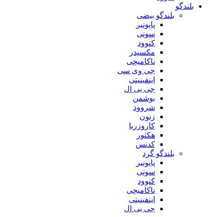
بلندگو
بلندگو بیضی
پایونیر
سونی
کنوود
مکسیدر
ناکامیچی
جی وی سی
اینفینیتی
جی بی ال
بوشمن
شروود
زنون
کاروزریا
هکتور
کدنس
بلندگو گرد
پایونیر
سونی
کنوود
ناکامیچی
اینفینیتی
جی بی ال