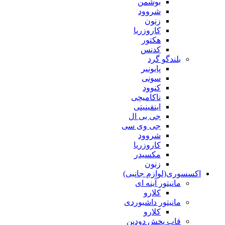
بوشمن
شروود
زنون
کاروزریا
هکتور
کدنس
بلندگو گرد
پایونیر
سونی
کنوود
ناکامیچی
اینفینیتی
جی بی ال
جی وی سی
شروود
کاروزریا
مکسیدر
زنون
اکسسوری(لوازم جانبی)
مانیتور آینه ای
کلارو
مانیتور داشبوردی
کلارو
قاب پخش دودین