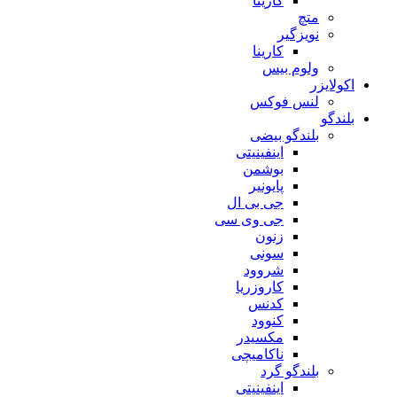
کارینا
متچ
نویزگیر
کارینا
ولوم بیس
اکولایزر
لنس فوکس
بلندگو
بلندگو بیضی
اینفینیتی
بوشمن
پایونیر
جی بی ال
جی وی سی
زنون
سونی
شروود
کاروزریا
کدنس
کنوود
مکسیدر
ناکامیچی
بلندگو گرد
اینفینیتی