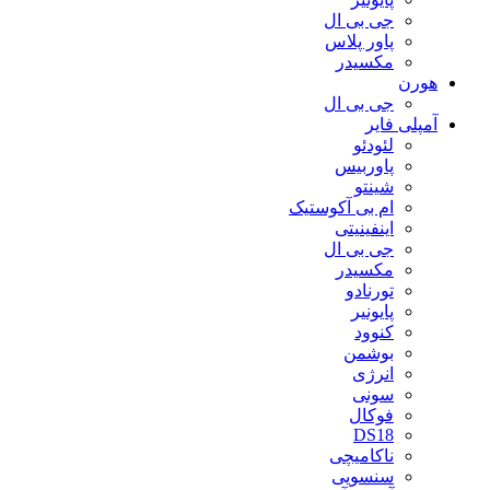
جی بی ال
پاور پلاس
مکسیدر
هورن
جی بی ال
آمپلی فایر
لئودئو
پاوربیس
شینتو
ام بی آکوستیک
اینفینیتی
جی بی ال
مکسیدر
تورنادو
پایونیر
کنوود
بوشمن
انرژی
سونی
فوکال
DS18
ناکامیچی
سنسویی