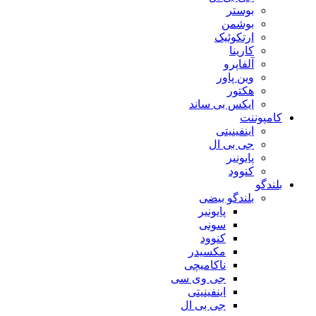
بوستر
بوشمن
ارتکوئیک
کارینا
آلفاپرو
وین پاور
هکتور
ایکس بی ساند
کامپوننت
اینفینیتی
جی بی ال
پایونیر
کنوود
بلندگو
بلندگو بیضی
پایونیر
سونی
کنوود
مکسیدر
ناکامیچی
جی وی سی
اینفینیتی
جی بی ال