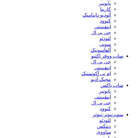
پایونیر
کارینا
آئودیو داینامیک
کنوود
اینفینیتی
جی بی ال
لئودئو
سونی
آلفاسونیک
ساب ووفر اکتیو
جی بی ال
اینفینیتی
ام بی آکوستیک
مجیک آدیو
ساب باکس
پایونیر
اینفینیتی
جی بی ال
کنوود
سوپرتیوتر-تیوتر
لئودئو
دنتکس
ساووی
پایونیر