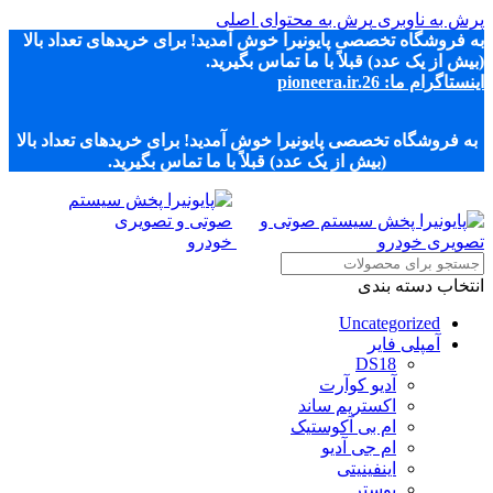
پرش به ناوبری
پرش به محتوای اصلی
به فروشگاه تخصصی پایونیرا خوش آمدید! برای خریدهای تعداد بالا
(بیش از یک عدد) قبلاً با ما تماس بگیرید.
اینستاگرام ما: pioneera.ir.26
به فروشگاه تخصصی پایونیرا خوش آمدید! برای خریدهای تعداد بالا
(بیش از یک عدد) قبلاً با ما تماس بگیرید.
انتخاب دسته بندی
Uncategorized
آمپلی فایر
DS18
آدیو کوآرت
اکستریم ساند
ام بی آکوستیک
ام جی آدیو
اینفینیتی
بوستر