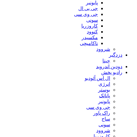
پایونیر
جی بی ال
جی وی سی
سونی
کاروزریا
کنوود
مکسیدر
ناکامیچی
شروود
دزدگیر
چیتا
دودین اندروید
رادیو پخش
ال اس آئودیو
انرژی
بوستر
پاناتک
پایونیر
جی وی سی
راک پاور
ساج
سونی
شروود
کاروزریا