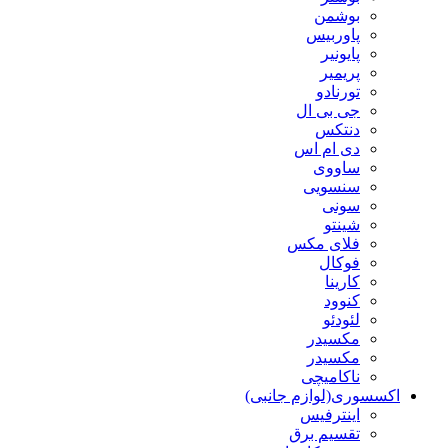
بوشمن
پاوربیس
پایونیر
پریمیر
تورنادو
جی بی ال
دنتکس
دی ام اس
ساووی
سنسویی
سونی
شینتو
فلای مکس
فوکال
کارینا
کنوود
لئودئو
مکسیدر
مکسیدر
ناکامیچی
اکسسوری(لوازم جانبی)
اینترفیس
تقسیم برق