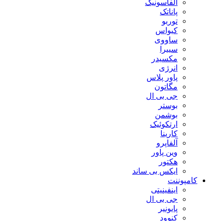
آلفاسونیک
پاناتک
توربو
کیواس
ساووی
سییرا
مکسیدر
انرژی
پاور پلاس
مگاتون
جی بی ال
بوستر
بوشمن
ارتکوئیک
کارینا
آلفاپرو
وین پاور
هکتور
ایکس بی ساند
کامپوننت
اینفینیتی
جی بی ال
پایونیر
کنوود