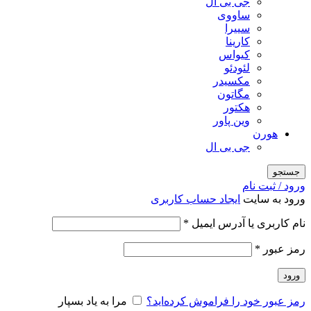
جی بی ال
ساووی
سییرا
کارینا
کیواس
لئودئو
مکسیدر
مگاتون
هکتور
وین پاور
هورن
جی بی ال
جستجو
ورود / ثبت نام
ورود به سایت
ایجاد حساب کاربری
الزامی
نام کاربری یا آدرس ایمیل
*
الزامی
رمز عبور
*
ورود
رمز عبور خود را فراموش کرده‌اید؟
مرا به یاد بسپار