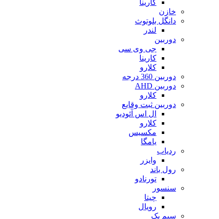
کارینا
خازن
دانگل بلوتوث
لندر
دوربین
جی وی سی
کارینا
کلارو
دوربین 360 درجه
دوربین AHD
کلارو
دوربین ثبت وقایع
ال اس آئودیو
کلارو
مکسیس
یامگا
ردیاب
وایزر
رول باند
تورنادو
سنسور
چیتا
رویال
سیم پک