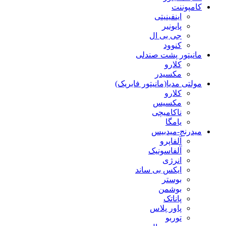
کامپوننت
اینفینیتی
پایونیر
جی بی ال
کنوود
مانیتور پشت صندلی
کلارو
مکسیدر
مولتی مدیا(مانیتور فابریک)
کلارو
مکسیس
ناکامیچی
یامگا
میدرنج-میدبیس
آلفاپرو
آلفاسونیک
انرژی
ایکس بی ساند
بوستر
بوشمن
پاناتک
پاور پلاس
توربو