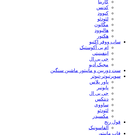
کارینا
کدنس
کنوود
لئودئو
مگاتون
هالیوود
هکتور
ساب ووفر اکتیو
ام بی آکوستیک
اینفینیتی
جی بی ال
مجیک آدیو
ست دوربین و مانیتور ماشین سنگین
سوپرتیوتر-تیوتر
پاور پلاس
پایونیر
جی بی ال
دنتکس
ساووی
لئودئو
مکسیدر
فول رنج
آلفاسونیک
قاب مانیتور