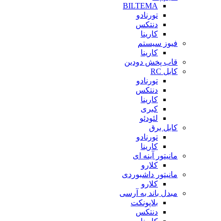
BILTEMA
تورنادو
دنتکس
کارینا
فیوز سیستم
کارینا
قاب پخش دودین
کابل RC
تورنادو
دنتکس
کارینا
کبری
لئودئو
کابل برق
تورنادو
کارینا
مانیتور آینه ای
کلارو
مانیتور داشبوردی
کلارو
مبدل باند به آرسی
بلاپونکت
دنتکس