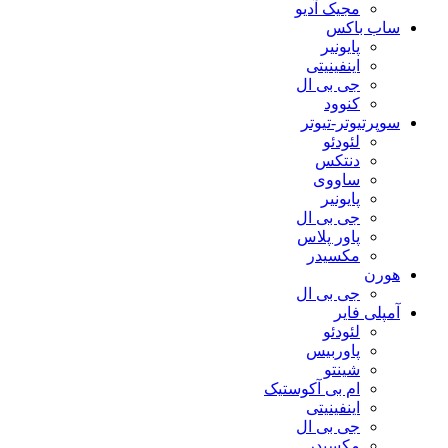
مجیک آدیو
ساب باکس
پایونیر
اینفینیتی
جی بی ال
کنوود
سوپرتیوتر-تیوتر
لئودئو
دنتکس
ساووی
پایونیر
جی بی ال
پاور پلاس
مکسیدر
هورن
جی بی ال
آمپلی فایر
لئودئو
پاوربیس
شینتو
ام بی آکوستیک
اینفینیتی
جی بی ال
مکسیدر