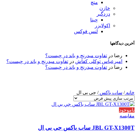
متچ
خازن
دزدگیر
چیتا
اکولایزر
لنس فوکس
آخرین دیدگاهها
رضا
در
تفاوت میدرنج و باند در چیست؟
امیرعباس توکلی کفاش
در
تفاوت میدرنج و باند در چیست؟
رضا
در
تفاوت میدرنج و باند در چیست؟
خانه
/
ساب باکس
/
جی بی ال
ناموجود
مقایسه
JBL GT-X1300T ساب باکس جی بی ال