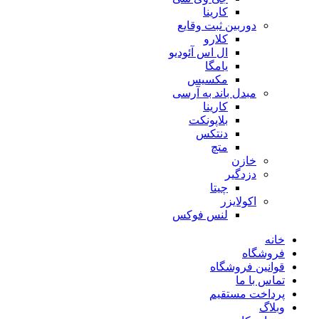
کارینا
دوربین ثبت وقایع
کلارو
ال اس آئودیو
یامگا
مکسیس
مبدل باند به آرسی
کارینا
بلاپونکت
دنتکس
متچ
خازن
دزدگیر
چیتا
اکولایزر
لنس فوکس
خانه
فروشگاه
قوانین فروشگاه
تماس با ما
پرداخت مستقیم
وبلاگ