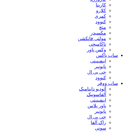
کارینا
کلارو
کمری
کنوود
متچ
مکسیدر
مولتی فانکشن
ناکامیچی
وکس پاور
ساب باکس
اینفینیتی
پایونیر
جی بی ال
کنوود
ساب ووفر
آئودیو داینامیک
آلفاسونیک
اینفینیتی
پاور پلاس
پایونیر
جی بی ال
راک آلفا
سونی