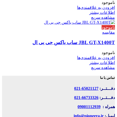
ناموجود
افزودن به علاقمندی‌ها
اطلاعات بیشتر
مشاهده سریع
ناموجود
مقایسه
JBL GT-X1400T ساب باکس جی بی ال
ناموجود
افزودن به علاقمندی‌ها
اطلاعات بیشتر
مشاهده سریع
تماس با ما
دفـــتــر:
65021127-021
دفـــتــر:
66733326-021
همراه :
09001112939
ایمیل:
info@pioneera.ir