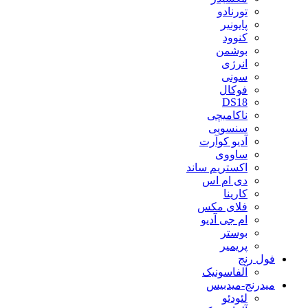
تورنادو
پایونیر
کنوود
بوشمن
انرژی
سونی
فوکال
DS18
ناکامیچی
سنسویی
آدیو کوآرت
ساووی
اکستریم ساند
دی ام اس
کارینا
فلای مکس
ام جی آدیو
بوستر
پریمیر
فول رنج
آلفاسونیک
میدرنج-میدبیس
لئودئو