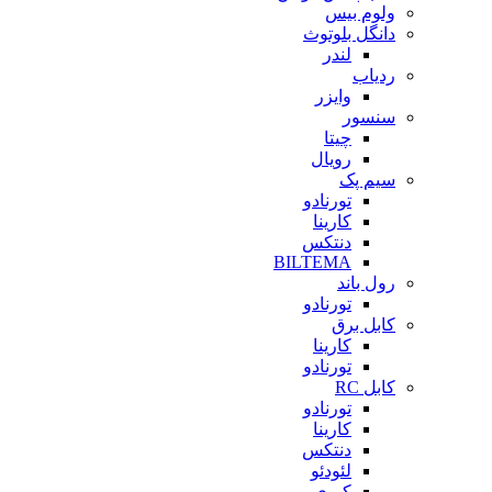
ولوم بیس
دانگل بلوتوث
لندر
ردیاب
وایزر
سنسور
چیتا
رویال
سیم پک
تورنادو
کارینا
دنتکس
BILTEMA
رول باند
تورنادو
کابل برق
کارینا
تورنادو
کابل RC
تورنادو
کارینا
دنتکس
لئودئو
کبری