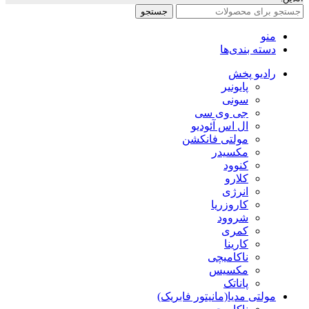
جستجو
منو
دسته بندی‌ها
رادیو پخش
پایونیر
سونی
جی وی سی
ال اس آئودیو
مولتی فانکشن
مکسیدر
کنوود
کلارو
انرژی
کاروزریا
شروود
کمری
کارینا
ناکامیچی
مکسیس
پاناتک
مولتی مدیا(مانیتور فابریک)