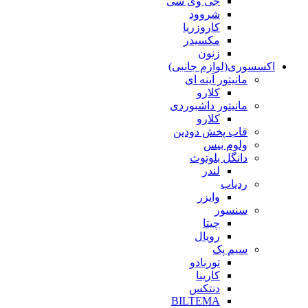
جی وی سی
شروود
کاروزریا
مکسیدر
زنون
اکسسوری(لوازم جانبی)
مانیتور آینه ای
کلارو
مانیتور داشبوردی
کلارو
قاب پخش دودین
ولوم بیس
دانگل بلوتوث
لندر
ردیاب
وایزر
سنسور
چیتا
رویال
سیم پک
تورنادو
کارینا
دنتکس
BILTEMA