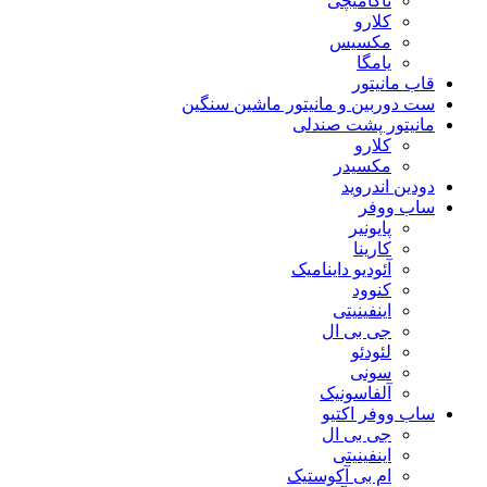
ناکامیچی
کلارو
مکسیس
یامگا
قاب مانیتور
ست دوربین و مانیتور ماشین سنگین
مانیتور پشت صندلی
کلارو
مکسیدر
دودین اندروید
ساب ووفر
پایونیر
کارینا
آئودیو داینامیک
کنوود
اینفینیتی
جی بی ال
لئودئو
سونی
آلفاسونیک
ساب ووفر اکتیو
جی بی ال
اینفینیتی
ام بی آکوستیک