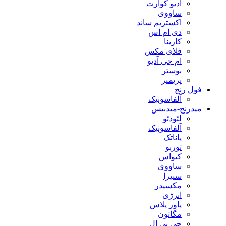
آدیو کوآرت
ساووی
اکستریم ساند
دی ام اس
کارینا
فلای مکس
ام جی آدیو
بوستر
پریمیر
فول رنج
آلفاسونیک
میدرنج-میدبیس
لئودئو
آلفاسونیک
پاناتک
توربو
کیواس
ساووی
سییرا
مکسیدر
انرژی
پاور پلاس
مگاتون
جی بی ال