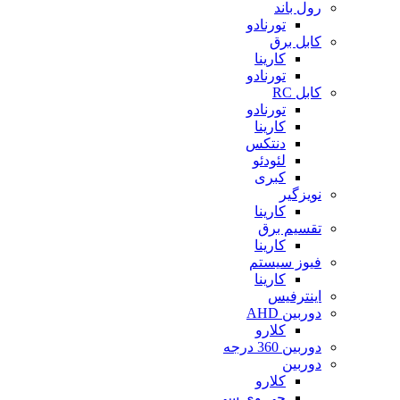
رول باند
تورنادو
کابل برق
کارینا
تورنادو
کابل RC
تورنادو
کارینا
دنتکس
لئودئو
کبری
نویزگیر
کارینا
تقسیم برق
کارینا
فیوز سیستم
کارینا
اینترفیس
دوربین AHD
کلارو
دوربین 360 درجه
دوربین
کلارو
جی وی سی