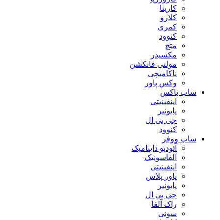
کارینا
کلارو
کمری
کنوود
متچ
مکسیدر
مولتی فانکشن
ناکامیچی
وکس پاور
ساب باکس
اینفینیتی
پایونیر
جی بی ال
کنوود
ساب ووفر
آئودیو داینامیک
آلفاسونیک
اینفینیتی
پاور پلاس
پایونیر
جی بی ال
راک آلفا
سونی