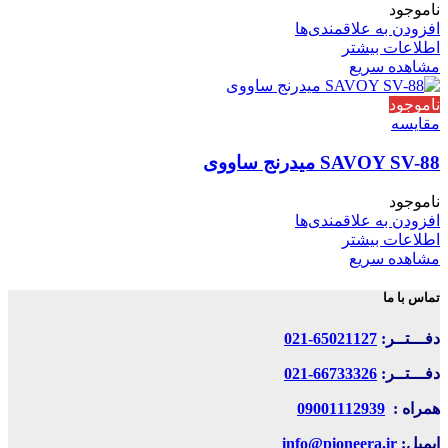
ناموجود
افزودن به علاقمندی‌ها
اطلاعات بیشتر
مشاهده سریع
ناموجود
مقایسه
SAVOY SV-88 میدرنج ساووی
ناموجود
افزودن به علاقمندی‌ها
اطلاعات بیشتر
مشاهده سریع
تماس با ما
دفـــتــر:
65021127-021
دفـــتــر:
66733326-021
همراه :
09001112939
ایمیل:
info@pioneera.ir