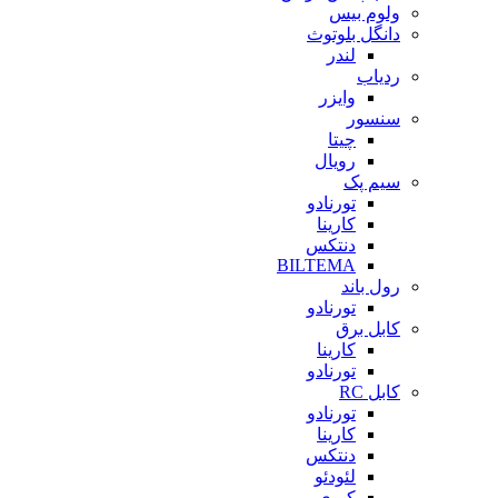
ولوم بیس
دانگل بلوتوث
لندر
ردیاب
وایزر
سنسور
چیتا
رویال
سیم پک
تورنادو
کارینا
دنتکس
BILTEMA
رول باند
تورنادو
کابل برق
کارینا
تورنادو
کابل RC
تورنادو
کارینا
دنتکس
لئودئو
کبری