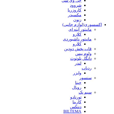
جی وی سی
شروود
کاروزریا
مکسیدر
زنون
اکسسوری(لوازم جانبی)
مانیتور آینه ای
کلارو
مانیتور داشبوردی
کلارو
قاب پخش دودین
ولوم بیس
دانگل بلوتوث
لندر
ردیاب
وایزر
سنسور
چیتا
رویال
سیم پک
تورنادو
کارینا
دنتکس
BILTEMA