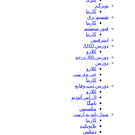
نویزگیر
کارینا
تقسیم برق
کارینا
فیوز سیستم
کارینا
اینترفیس
دوربین AHD
کلارو
دوربین 360 درجه
دوربین
کلارو
جی وی سی
کارینا
دوربین ثبت وقایع
کلارو
ال اس آئودیو
یامگا
مکسیس
مبدل باند به آرسی
کارینا
بلاپونکت
دنتکس