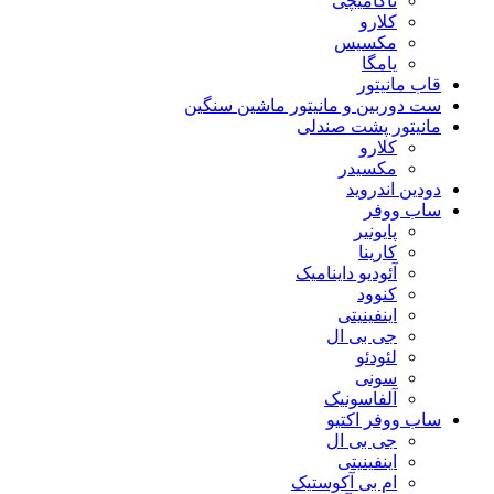
ناکامیچی
کلارو
مکسیس
یامگا
قاب مانیتور
ست دوربین و مانیتور ماشین سنگین
مانیتور پشت صندلی
کلارو
مکسیدر
دودین اندروید
ساب ووفر
پایونیر
کارینا
آئودیو داینامیک
کنوود
اینفینیتی
جی بی ال
لئودئو
سونی
آلفاسونیک
ساب ووفر اکتیو
جی بی ال
اینفینیتی
ام بی آکوستیک