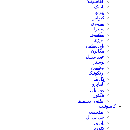
آلفاسونیک
پاناتک
توربو
کیواس
ساووی
سییرا
مکسیدر
انرژی
پاور پلاس
مگاتون
جی بی ال
بوستر
بوشمن
ارتکوئیک
کارینا
آلفاپرو
وین پاور
هکتور
ایکس بی ساند
کامپوننت
اینفینیتی
جی بی ال
پایونیر
کنوود