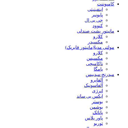
کامپوننت
اینفینیتی
پایونیر
جی بی ال
کنوود
مانیتور پشت صندلی
کلارو
مکسیدر
مولتی مدیا(مانیتور فابریک)
کلارو
مکسیس
ناکامیچی
یامگا
میدرنج-میدبیس
آلفاپرو
آلفاسونیک
انرژی
ایکس بی ساند
بوستر
بوشمن
پاناتک
پاور پلاس
توربو