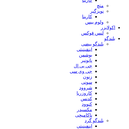
کارینا
متچ
نویزگیر
کارینا
ولوم بیس
اکولایزر
لنس فوکس
بلندگو
بلندگو بیضی
اینفینیتی
بوشمن
پایونیر
جی بی ال
جی وی سی
زنون
سونی
شروود
کاروزریا
کدنس
کنوود
مکسیدر
ناکامیچی
بلندگو گرد
اینفینیتی