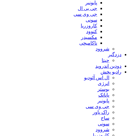
پایونیر
جی بی ال
جی وی سی
سونی
کاروزریا
کنوود
مکسیدر
ناکامیچی
شروود
دزدگیر
چیتا
دودین اندروید
رادیو پخش
ال اس آئودیو
انرژی
بوستر
پاناتک
پایونیر
جی وی سی
راک پاور
ساج
سونی
شروود
کاروزریا