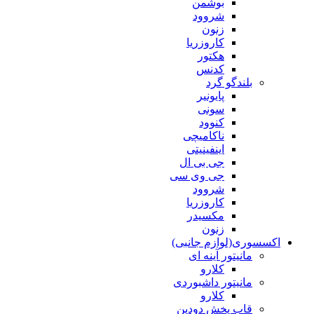
بوشمن
شروود
زنون
کاروزریا
هکتور
کدنس
بلندگو گرد
پایونیر
سونی
کنوود
ناکامیچی
اینفینیتی
جی بی ال
جی وی سی
شروود
کاروزریا
مکسیدر
زنون
اکسسوری(لوازم جانبی)
مانیتور آینه ای
کلارو
مانیتور داشبوردی
کلارو
قاب پخش دودین