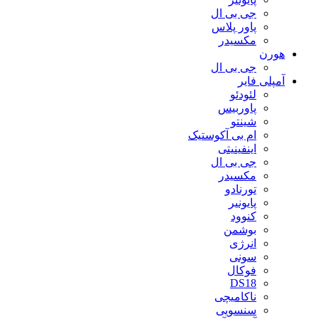
جی بی ال
پاور پلاس
مکسیدر
هورن
جی بی ال
آمپلی فایر
لئودئو
پاوربیس
شینتو
ام بی آکوستیک
اینفینیتی
جی بی ال
مکسیدر
تورنادو
پایونیر
کنوود
بوشمن
انرژی
سونی
فوکال
DS18
ناکامیچی
سنسویی