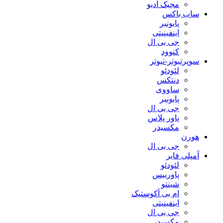
مجیک آدیو
ساب باکس
پایونیر
اینفینیتی
جی بی ال
کنوود
سوپرتیوتر-تیوتر
لئودئو
دنتکس
ساووی
پایونیر
جی بی ال
پاور پلاس
مکسیدر
هورن
جی بی ال
آمپلی فایر
لئودئو
پاوربیس
شینتو
ام بی آکوستیک
اینفینیتی
جی بی ال
مکسیدر