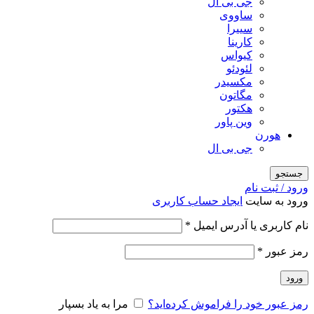
جی بی ال
ساووی
سییرا
کارینا
کیواس
لئودئو
مکسیدر
مگاتون
هکتور
وین پاور
هورن
جی بی ال
جستجو
ورود / ثبت نام
ورود به سایت
ایجاد حساب کاربری
الزامی
نام کاربری یا آدرس ایمیل
*
الزامی
رمز عبور
*
ورود
رمز عبور خود را فراموش کرده‌اید؟
مرا به یاد بسپار