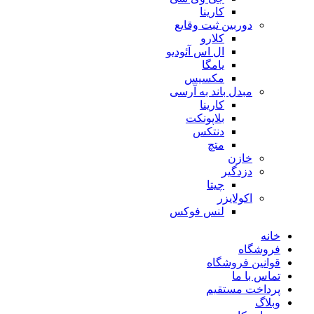
کارینا
دوربین ثبت وقایع
کلارو
ال اس آئودیو
یامگا
مکسیس
مبدل باند به آرسی
کارینا
بلاپونکت
دنتکس
متچ
خازن
دزدگیر
چیتا
اکولایزر
لنس فوکس
خانه
فروشگاه
قوانین فروشگاه
تماس با ما
پرداخت مستقیم
وبلاگ