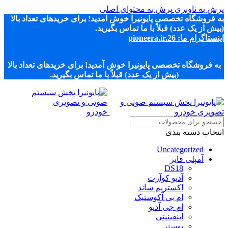
پرش به ناوبری
پرش به محتوای اصلی
به فروشگاه تخصصی پایونیرا خوش آمدید! برای خریدهای تعداد بالا
(بیش از یک عدد) قبلاً با ما تماس بگیرید.
اینستاگرام ما: pioneera.ir.26
به فروشگاه تخصصی پایونیرا خوش آمدید! برای خریدهای تعداد بالا
(بیش از یک عدد) قبلاً با ما تماس بگیرید.
انتخاب دسته بندی
Uncategorized
آمپلی فایر
DS18
آدیو کوآرت
اکستریم ساند
ام بی آکوستیک
ام جی آدیو
اینفینیتی
بوستر