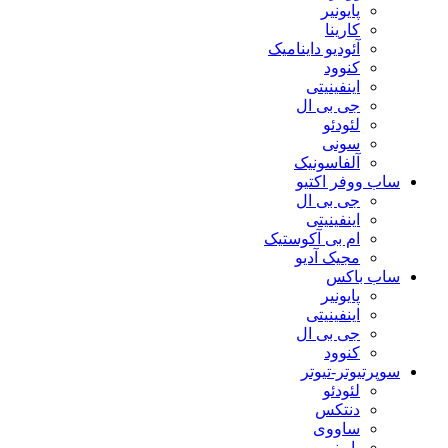
پایونیر
کارینا
آئودیو داینامیک
کنوود
اینفینیتی
جی بی ال
لئودئو
سونی
آلفاسونیک
ساب ووفر اکتیو
جی بی ال
اینفینیتی
ام بی آکوستیک
مجیک آدیو
ساب باکس
پایونیر
اینفینیتی
جی بی ال
کنوود
سوپرتیوتر-تیوتر
لئودئو
دنتکس
ساووی
پایونیر