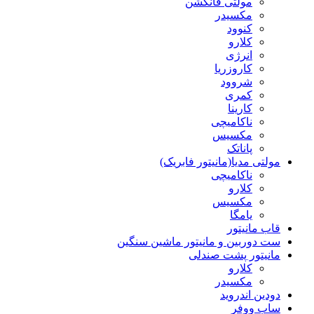
مولتی فانکشن
مکسیدر
کنوود
کلارو
انرژی
کاروزریا
شروود
کمری
کارینا
ناکامیچی
مکسیس
پاناتک
مولتی مدیا(مانیتور فابریک)
ناکامیچی
کلارو
مکسیس
یامگا
قاب مانیتور
ست دوربین و مانیتور ماشین سنگین
مانیتور پشت صندلی
کلارو
مکسیدر
دودین اندروید
ساب ووفر