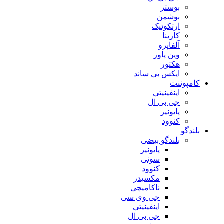
بوستر
بوشمن
ارتکوئیک
کارینا
آلفاپرو
وین پاور
هکتور
ایکس بی ساند
کامپوننت
اینفینیتی
جی بی ال
پایونیر
کنوود
بلندگو
بلندگو بیضی
پایونیر
سونی
کنوود
مکسیدر
ناکامیچی
جی وی سی
اینفینیتی
جی بی ال