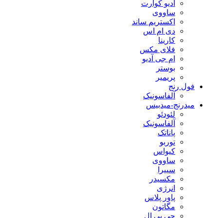
آدیو کوآرت
ساووی
اکستریم ساند
دی ام اس
کارینا
فلای مکس
ام جی آدیو
بوستر
پریمیر
فول رنج
آلفاسونیک
میدرنج-میدبیس
لئودئو
آلفاسونیک
پاناتک
توربو
کیواس
ساووی
سییرا
مکسیدر
انرژی
پاور پلاس
مگاتون
جی بی ال