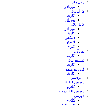
رول باند
تورنادو
کابل برق
کارینا
تورنادو
کابل RC
تورنادو
کارینا
دنتکس
لئودئو
کبری
نویزگیر
کارینا
تقسیم برق
کارینا
فیوز سیستم
کارینا
اینترفیس
دوربین AHD
کلارو
دوربین 360 درجه
دوربین
کلارو
جی وی سی