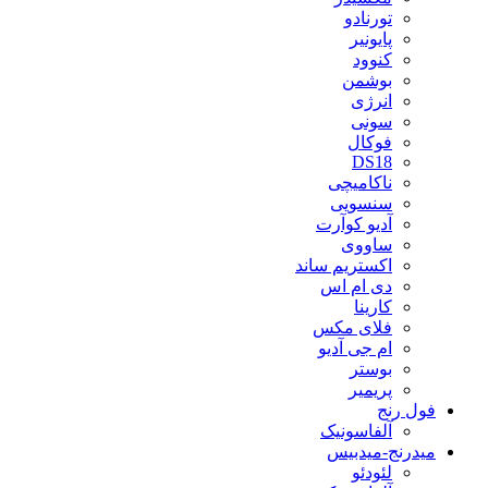
تورنادو
پایونیر
کنوود
بوشمن
انرژی
سونی
فوکال
DS18
ناکامیچی
سنسویی
آدیو کوآرت
ساووی
اکستریم ساند
دی ام اس
کارینا
فلای مکس
ام جی آدیو
بوستر
پریمیر
فول رنج
آلفاسونیک
میدرنج-میدبیس
لئودئو