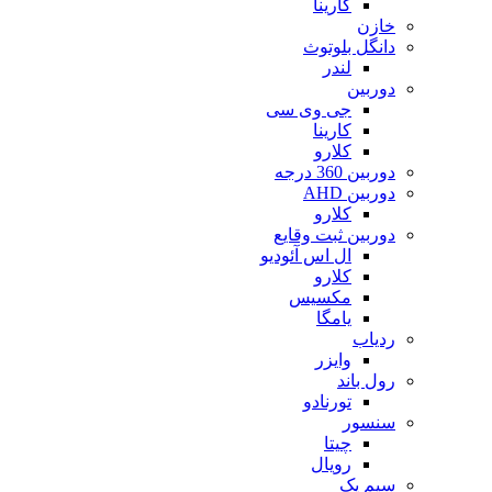
کارینا
خازن
دانگل بلوتوث
لندر
دوربین
جی وی سی
کارینا
کلارو
دوربین 360 درجه
دوربین AHD
کلارو
دوربین ثبت وقایع
ال اس آئودیو
کلارو
مکسیس
یامگا
ردیاب
وایزر
رول باند
تورنادو
سنسور
چیتا
رویال
سیم پک