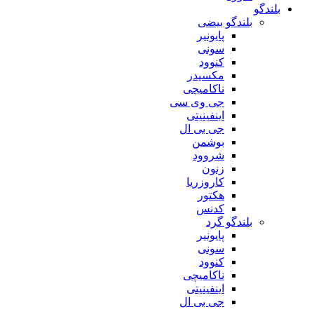
بلندگو
بلندگو بیضی
پایونیر
سونی
کنوود
مکسیدر
ناکامیچی
جی وی سی
اینفینیتی
جی بی ال
بوشمن
شروود
زنون
کاروزریا
هکتور
کدنس
بلندگو گرد
پایونیر
سونی
کنوود
ناکامیچی
اینفینیتی
جی بی ال