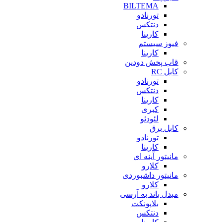
BILTEMA
تورنادو
دنتکس
کارینا
فیوز سیستم
کارینا
قاب پخش دودین
کابل RC
تورنادو
دنتکس
کارینا
کبری
لئودئو
کابل برق
تورنادو
کارینا
مانیتور آینه ای
کلارو
مانیتور داشبوردی
کلارو
مبدل باند به آرسی
بلاپونکت
دنتکس