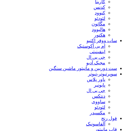
کارینا
کدنس
کنوود
لئودئو
مگاتون
هالیوود
هکتور
ساب ووفر اکتیو
ام بی آکوستیک
اینفینیتی
جی بی ال
مجیک آدیو
ست دوربین و مانیتور ماشین سنگین
سوپرتیوتر-تیوتر
پاور پلاس
پایونیر
جی بی ال
دنتکس
ساووی
لئودئو
مکسیدر
فول رنج
آلفاسونیک
قاب مانیتور