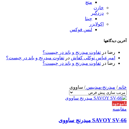
متچ
خازن
دزدگیر
چیتا
اکولایزر
لنس فوکس
آخرین دیدگاهها
رضا
در
تفاوت میدرنج و باند در چیست؟
امیرعباس توکلی کفاش
در
تفاوت میدرنج و باند در چیست؟
رضا
در
تفاوت میدرنج و باند در چیست؟
خانه
/
میدرنج-میدبیس
/
ساووی
ناموجود
مقایسه
SAVOY SV-66 میدرنج ساووی