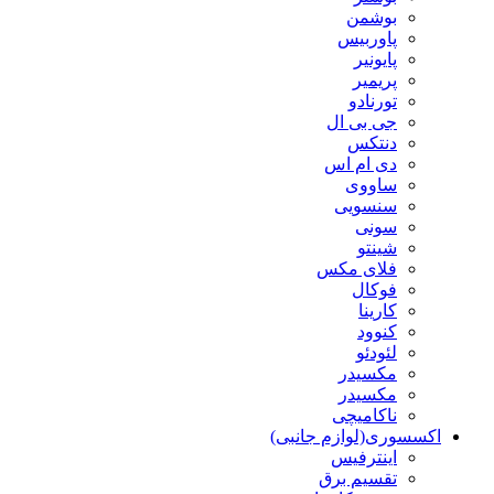
بوشمن
پاوربیس
پایونیر
پریمیر
تورنادو
جی بی ال
دنتکس
دی ام اس
ساووی
سنسویی
سونی
شینتو
فلای مکس
فوکال
کارینا
کنوود
لئودئو
مکسیدر
مکسیدر
ناکامیچی
اکسسوری(لوازم جانبی)
اینترفیس
تقسیم برق