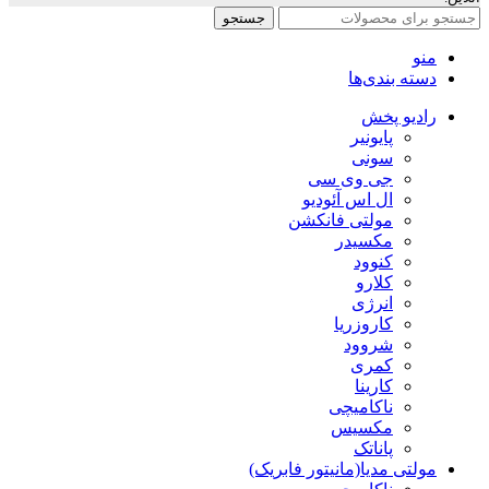
جستجو
منو
دسته بندی‌ها
رادیو پخش
پایونیر
سونی
جی وی سی
ال اس آئودیو
مولتی فانکشن
مکسیدر
کنوود
کلارو
انرژی
کاروزریا
شروود
کمری
کارینا
ناکامیچی
مکسیس
پاناتک
مولتی مدیا(مانیتور فابریک)