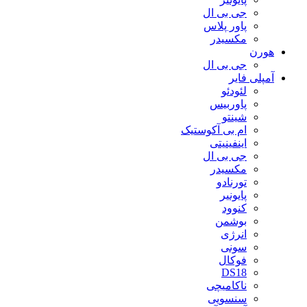
جی بی ال
پاور پلاس
مکسیدر
هورن
جی بی ال
آمپلی فایر
لئودئو
پاوربیس
شینتو
ام بی آکوستیک
اینفینیتی
جی بی ال
مکسیدر
تورنادو
پایونیر
کنوود
بوشمن
انرژی
سونی
فوکال
DS18
ناکامیچی
سنسویی