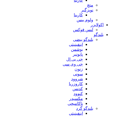
کارینا
متچ
نویزگیر
کارینا
ولوم بیس
اکولایزر
لنس فوکس
بلندگو
بلندگو بیضی
اینفینیتی
بوشمن
پایونیر
جی بی ال
جی وی سی
زنون
سونی
شروود
کاروزریا
کدنس
کنوود
مکسیدر
ناکامیچی
بلندگو گرد
اینفینیتی