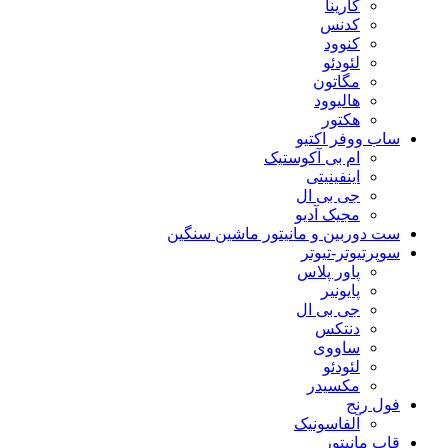
کارینا
کدنس
کنوود
لئودئو
مگاتون
هالیوود
هکتور
ساب ووفر اکتیو
ام بی آکوستیک
اینفینیتی
جی بی ال
مجیک آدیو
ست دوربین و مانیتور ماشین سنگین
سوپرتیوتر-تیوتر
پاور پلاس
پایونیر
جی بی ال
دنتکس
ساووی
لئودئو
مکسیدر
فول رنج
آلفاسونیک
قاب مانیتور