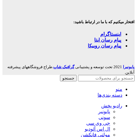
افتخار میکنیم که با ما در ارتباط باشید:
اینستاگرام
پیام رسان ایتا
پیام رسان روبیکا
پایونیرا
2021 تحت توسعه و پشتیبانی
گرافیک شاپ
.طراح فروشگاههای پیشرفته
آنلاین.
جستجو
منو
دسته بندی‌ها
رادیو پخش
پایونیر
سونی
جی وی سی
ال اس آئودیو
مولتی فانکشن