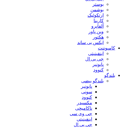
بوستر
بوشمن
ارتکوئیک
کارینا
آلفاپرو
وین پاور
هکتور
ایکس بی ساند
کامپوننت
اینفینیتی
جی بی ال
پایونیر
کنوود
بلندگو
بلندگو بیضی
پایونیر
سونی
کنوود
مکسیدر
ناکامیچی
جی وی سی
اینفینیتی
جی بی ال