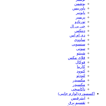
بوشمن
پاوربیس
پایونیر
پریمیر
تورنادو
جی بی ال
دنتکس
دی ام اس
ساووی
سنسویی
سونی
شینتو
فلای مکس
فوکال
کارینا
کنوود
لئودئو
مکسیدر
مکسیدر
ناکامیچی
اکسسوری(لوازم جانبی)
اینترفیس
تقسیم برق