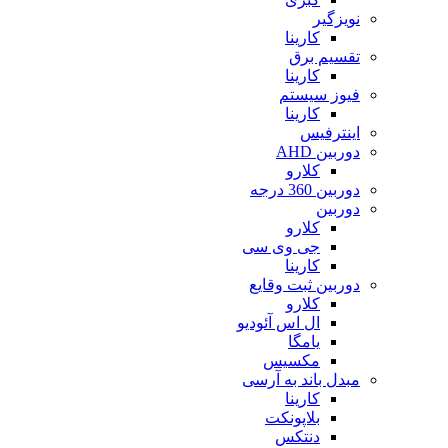
نویزگیر
کارینا
تقسیم برق
کارینا
فیوز سیستم
کارینا
اینترفیس
دوربین AHD
کلارو
دوربین 360 درجه
دوربین
کلارو
جی وی سی
کارینا
دوربین ثبت وقایع
کلارو
ال اس آئودیو
یامگا
مکسیس
مبدل باند به آرسی
کارینا
بلاپونکت
دنتکس