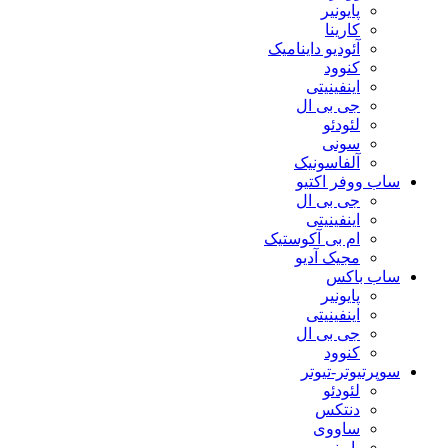
پایونیر
کارینا
آئودیو داینامیک
کنوود
اینفینیتی
جی بی ال
لئودئو
سونی
آلفاسونیک
ساب ووفر اکتیو
جی بی ال
اینفینیتی
ام بی آکوستیک
مجیک آدیو
ساب باکس
پایونیر
اینفینیتی
جی بی ال
کنوود
سوپرتیوتر-تیوتر
لئودئو
دنتکس
ساووی
پایونیر