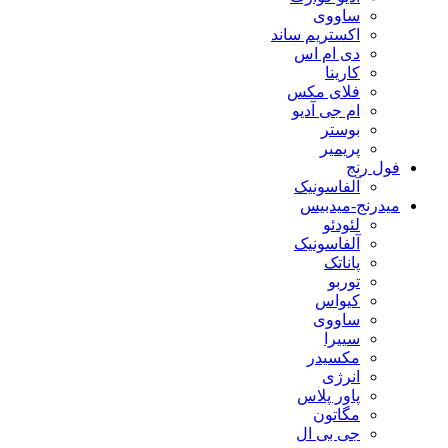
ساووی
اکستریم ساند
دی ام اس
کارینا
فلای مکس
ام جی آدیو
بوستر
پریمیر
فول رنج
آلفاسونیک
میدرنج-میدبیس
لئودئو
آلفاسونیک
پاناتک
توربو
کیواس
ساووی
سییرا
مکسیدر
انرژی
پاور پلاس
مگاتون
جی بی ال