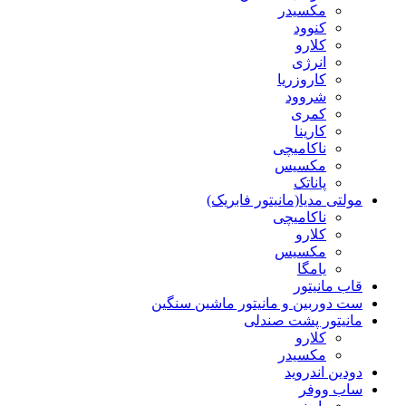
مکسیدر
کنوود
کلارو
انرژی
کاروزریا
شروود
کمری
کارینا
ناکامیچی
مکسیس
پاناتک
مولتی مدیا(مانیتور فابریک)
ناکامیچی
کلارو
مکسیس
یامگا
قاب مانیتور
ست دوربین و مانیتور ماشین سنگین
مانیتور پشت صندلی
کلارو
مکسیدر
دودین اندروید
ساب ووفر