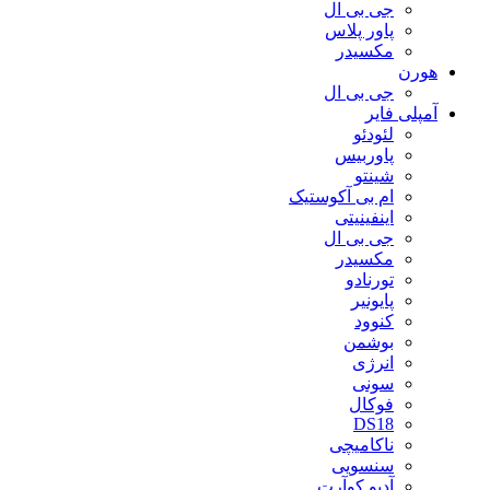
جی بی ال
پاور پلاس
مکسیدر
هورن
جی بی ال
آمپلی فایر
لئودئو
پاوربیس
شینتو
ام بی آکوستیک
اینفینیتی
جی بی ال
مکسیدر
تورنادو
پایونیر
کنوود
بوشمن
انرژی
سونی
فوکال
DS18
ناکامیچی
سنسویی
آدیو کوآرت