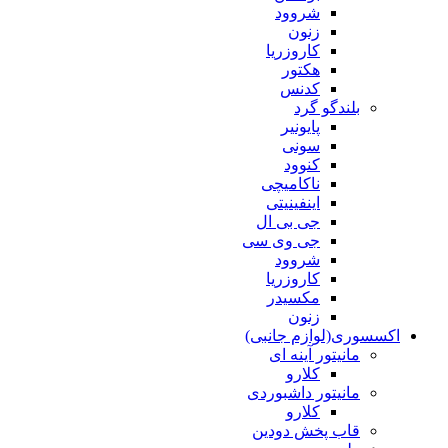
شروود
زنون
کاروزریا
هکتور
کدنس
بلندگو گرد
پایونیر
سونی
کنوود
ناکامیچی
اینفینیتی
جی بی ال
جی وی سی
شروود
کاروزریا
مکسیدر
زنون
اکسسوری(لوازم جانبی)
مانیتور آینه ای
کلارو
مانیتور داشبوردی
کلارو
قاب پخش دودین