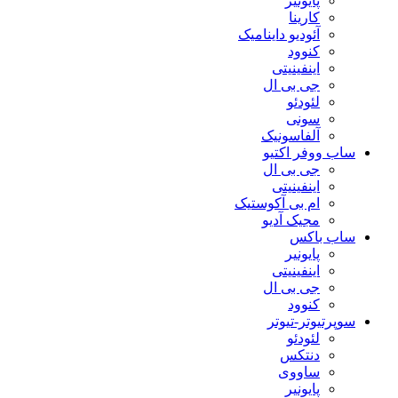
پایونیر
کارینا
آئودیو داینامیک
کنوود
اینفینیتی
جی بی ال
لئودئو
سونی
آلفاسونیک
ساب ووفر اکتیو
جی بی ال
اینفینیتی
ام بی آکوستیک
مجیک آدیو
ساب باکس
پایونیر
اینفینیتی
جی بی ال
کنوود
سوپرتیوتر-تیوتر
لئودئو
دنتکس
ساووی
پایونیر