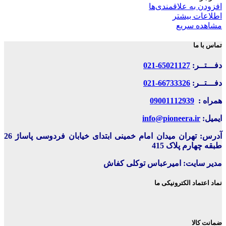
افزودن به علاقمندی‌ها
اطلاعات بیشتر
مشاهده سریع
تماس با ما
دفـــتــر:
65021127-021
دفـــتــر:
66733326-021
همراه :
09001112939
ایمیل:
info@pioneera.ir
آدرس: تهران میدان امام خمینی ابتدای خیابان فردوسی پاساژ 26
طبقه چهارم پلاک 415
مدیر سایت: امیرعباس توکلی کفاش
نماد اعتماد الکترونیکی ما
ضمانت کالا