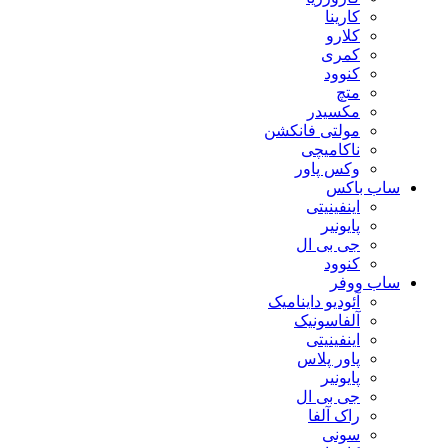
کارینا
کلارو
کمری
کنوود
متچ
مکسیدر
مولتی فانکشن
ناکامیچی
وکس پاور
ساب باکس
اینفینیتی
پایونیر
جی بی ال
کنوود
ساب ووفر
آئودیو داینامیک
آلفاسونیک
اینفینیتی
پاور پلاس
پایونیر
جی بی ال
راک آلفا
سونی