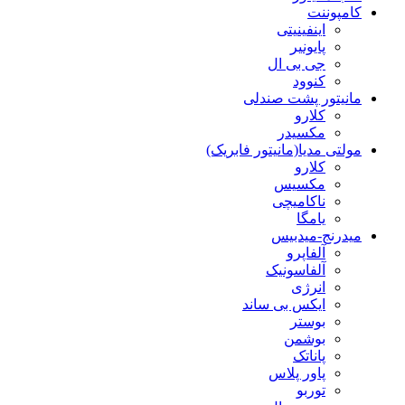
کامپوننت
اینفینیتی
پایونیر
جی بی ال
کنوود
مانیتور پشت صندلی
کلارو
مکسیدر
مولتی مدیا(مانیتور فابریک)
کلارو
مکسیس
ناکامیچی
یامگا
میدرنج-میدبیس
آلفاپرو
آلفاسونیک
انرژی
ایکس بی ساند
بوستر
بوشمن
پاناتک
پاور پلاس
توربو