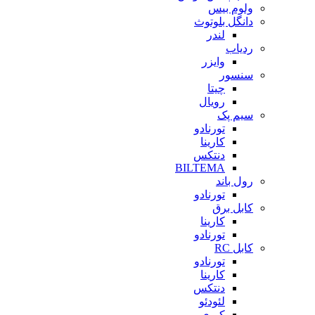
ولوم بیس
دانگل بلوتوث
لندر
ردیاب
وایزر
سنسور
چیتا
رویال
سیم پک
تورنادو
کارینا
دنتکس
BILTEMA
رول باند
تورنادو
کابل برق
کارینا
تورنادو
کابل RC
تورنادو
کارینا
دنتکس
لئودئو
کبری