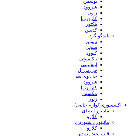
بوشمن
شروود
زنون
کاروزریا
هکتور
کدنس
بلندگو گرد
پایونیر
سونی
کنوود
ناکامیچی
اینفینیتی
جی بی ال
جی وی سی
شروود
کاروزریا
مکسیدر
زنون
اکسسوری(لوازم جانبی)
مانیتور آینه ای
کلارو
مانیتور داشبوردی
کلارو
قاب پخش دودین