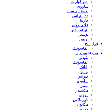
آدیو کوآرت
ساووی
اکستریم ساند
دی ام اس
کارینا
فلای مکس
ام جی آدیو
بوستر
پریمیر
فول رنج
آلفاسونیک
میدرنج-میدبیس
لئودئو
آلفاسونیک
پاناتک
توربو
کیواس
ساووی
سییرا
مکسیدر
انرژی
پاور پلاس
مگاتون
جی بی ال