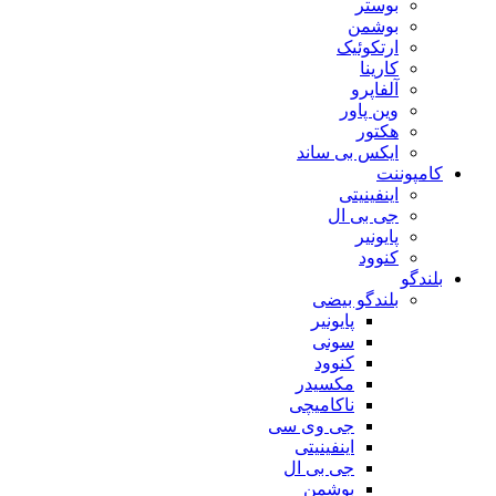
بوستر
بوشمن
ارتکوئیک
کارینا
آلفاپرو
وین پاور
هکتور
ایکس بی ساند
کامپوننت
اینفینیتی
جی بی ال
پایونیر
کنوود
بلندگو
بلندگو بیضی
پایونیر
سونی
کنوود
مکسیدر
ناکامیچی
جی وی سی
اینفینیتی
جی بی ال
بوشمن