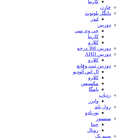
کارینا
خازن
دانگل بلوتوث
لندر
دوربین
جی وی سی
کارینا
کلارو
دوربین 360 درجه
دوربین AHD
کلارو
دوربین ثبت وقایع
ال اس آئودیو
کلارو
مکسیس
یامگا
ردیاب
وایزر
رول باند
تورنادو
سنسور
چیتا
رویال
سیم پک