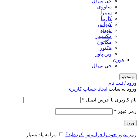
جی بی ال
ساووی
سییرا
کارینا
کیواس
لئودئو
مکسیدر
مگاتون
هکتور
وین پاور
هورن
جی بی ال
جستجو
ورود / ثبت نام
ورود به سایت
ایجاد حساب کاربری
الزامی
نام کاربری یا آدرس ایمیل
*
الزامی
رمز عبور
*
ورود
رمز عبور خود را فراموش کرده‌اید؟
مرا به یاد بسپار