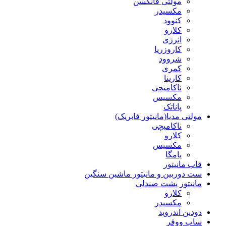
مولتی فانکشن
مکسیدر
کنوود
کلارو
انرژی
کاروزریا
شروود
کمری
کارینا
ناکامیچی
مکسیس
پاناتک
مولتی مدیا(مانیتور فابریک)
ناکامیچی
کلارو
مکسیس
یامگا
قاب مانیتور
ست دوربین و مانیتور ماشین سنگین
مانیتور پشت صندلی
کلارو
مکسیدر
دودین اندروید
ساب ووفر