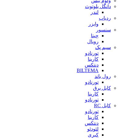
ولوم بیس
دانگل بلوتوث
لندر
ردیاب
وایزر
سنسور
چیتا
رویال
سیم پک
تورنادو
کارینا
دنتکس
BILTEMA
رول باند
تورنادو
کابل برق
کارینا
تورنادو
کابل RC
تورنادو
کارینا
دنتکس
لئودئو
کبری