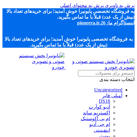
پرش به ناوبری
پرش به محتوای اصلی
به فروشگاه تخصصی پایونیرا خوش آمدید! برای خریدهای تعداد بالا
(بیش از یک عدد) قبلاً با ما تماس بگیرید.
اینستاگرام ما: pioneera.ir.26
به فروشگاه تخصصی پایونیرا خوش آمدید! برای خریدهای تعداد بالا
(بیش از یک عدد) قبلاً با ما تماس بگیرید.
انتخاب دسته بندی
Uncategorized
آمپلی فایر
DS18
آدیو کوآرت
اکستریم ساند
ام بی آکوستیک
ام جی آدیو
اینفینیتی
بوستر