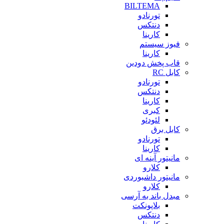
BILTEMA
تورنادو
دنتکس
کارینا
فیوز سیستم
کارینا
قاب پخش دودین
کابل RC
تورنادو
دنتکس
کارینا
کبری
لئودئو
کابل برق
تورنادو
کارینا
مانیتور آینه ای
کلارو
مانیتور داشبوردی
کلارو
مبدل باند به آرسی
بلاپونکت
دنتکس