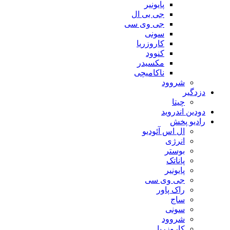
پایونیر
جی بی ال
جی وی سی
سونی
کاروزریا
کنوود
مکسیدر
ناکامیچی
شروود
دزدگیر
چیتا
دودین اندروید
رادیو پخش
ال اس آئودیو
انرژی
بوستر
پاناتک
پایونیر
جی وی سی
راک پاور
ساج
سونی
شروود
کاروزریا