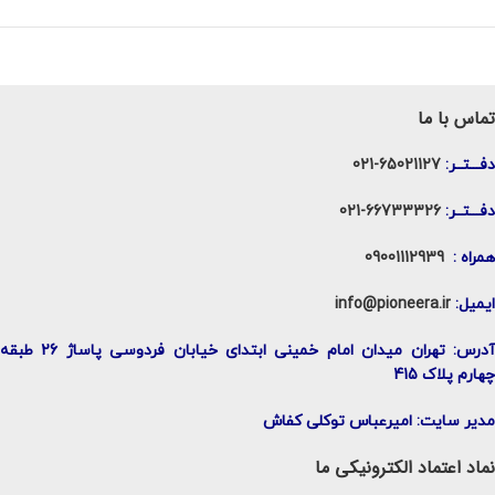
تماس با ما
دفـــتــر:
65021127-021
دفـــتــر:
66733326-021
همراه :
09001112939
ایمیل:
info@pioneera.ir
آدرس: تهران میدان امام خمینی ابتدای خیابان فردوسی پاساژ 26 طبقه
چهارم پلاک 415
مدیر سایت: امیرعباس توکلی کفاش
نماد اعتماد الکترونیکی ما