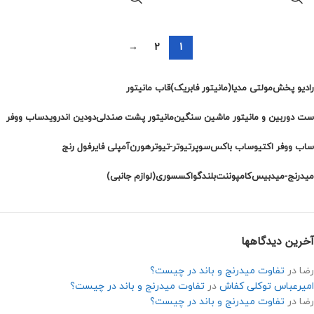
→
2
1
رادیو پخش
مولتی مدیا(مانیتور فابریک)
قاب مانیتور
ست دوربین و مانیتور ماشین سنگین
مانیتور پشت صندلی
دودین اندروید
ساب ووفر
ساب ووفر اکتیو
ساب باکس
سوپرتیوتر-تیوتر
هورن
آمپلی فایر
فول رنج
میدرنج-میدبیس
کامپوننت
بلندگو
اکسسوری(لوازم جانبی)
آخرین دیدگاهها
رضا
در
تفاوت میدرنج و باند در چیست؟
امیرعباس توکلی کفاش
در
تفاوت میدرنج و باند در چیست؟
رضا
در
تفاوت میدرنج و باند در چیست؟