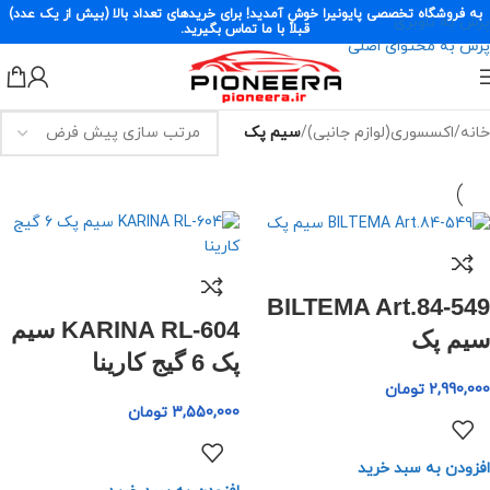
به فروشگاه تخصصی پایونیرا خوش آمدید! برای خریدهای تعداد بالا (بیش از یک عدد)
پرش به ناوبری
قبلاً با ما تماس بگیرید.
پرش به محتوای اصلی
خانه
/
اکسسوری(لوازم جانبی)
/
سیم پک
BILTEMA Art.84-549
KARINA RL-604 سیم
سیم پک
پک 6 گیج کارینا
2,990,000
تومان
3,550,000
تومان
افزودن به سبد خرید