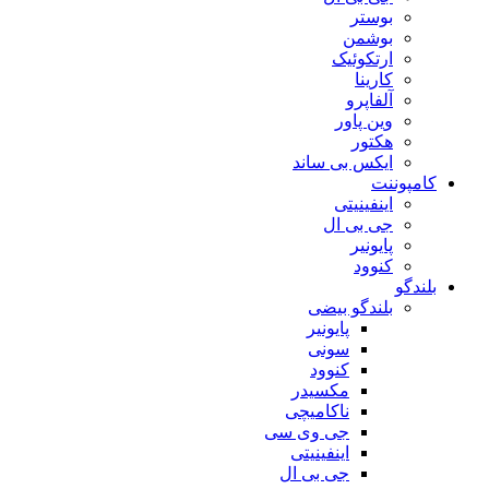
بوستر
بوشمن
ارتکوئیک
کارینا
آلفاپرو
وین پاور
هکتور
ایکس بی ساند
کامپوننت
اینفینیتی
جی بی ال
پایونیر
کنوود
بلندگو
بلندگو بیضی
پایونیر
سونی
کنوود
مکسیدر
ناکامیچی
جی وی سی
اینفینیتی
جی بی ال