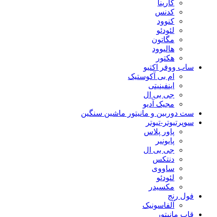
کارینا
کدنس
کنوود
لئودئو
مگاتون
هالیوود
هکتور
ساب ووفر اکتیو
ام بی آکوستیک
اینفینیتی
جی بی ال
مجیک آدیو
ست دوربین و مانیتور ماشین سنگین
سوپرتیوتر-تیوتر
پاور پلاس
پایونیر
جی بی ال
دنتکس
ساووی
لئودئو
مکسیدر
فول رنج
آلفاسونیک
قاب مانیتور