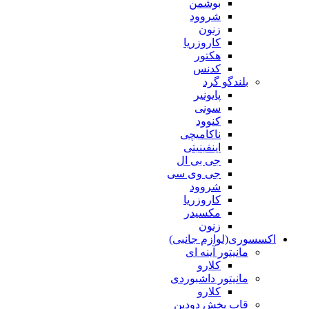
بوشمن
شروود
زنون
کاروزریا
هکتور
کدنس
بلندگو گرد
پایونیر
سونی
کنوود
ناکامیچی
اینفینیتی
جی بی ال
جی وی سی
شروود
کاروزریا
مکسیدر
زنون
اکسسوری(لوازم جانبی)
مانیتور آینه ای
کلارو
مانیتور داشبوردی
کلارو
قاب پخش دودین