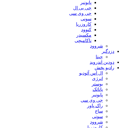
پایونیر
جی بی ال
جی وی سی
سونی
کاروزریا
کنوود
مکسیدر
ناکامیچی
شروود
دزدگیر
چیتا
دودین اندروید
رادیو پخش
ال اس آئودیو
انرژی
بوستر
پاناتک
پایونیر
جی وی سی
راک پاور
ساج
سونی
شروود
کاروزریا