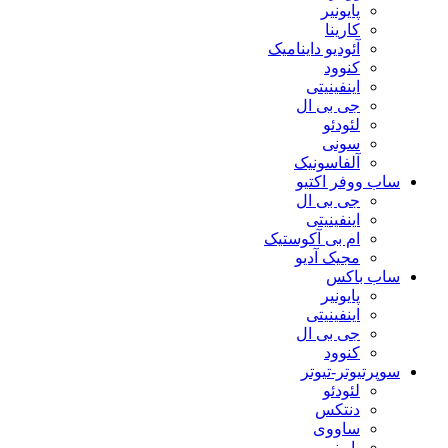
پایونیر
کارینا
آئودیو داینامیک
کنوود
اینفینیتی
جی بی ال
لئودئو
سونی
آلفاسونیک
ساب ووفر اکتیو
جی بی ال
اینفینیتی
ام بی آکوستیک
مجیک آدیو
ساب باکس
پایونیر
اینفینیتی
جی بی ال
کنوود
سوپرتیوتر-تیوتر
لئودئو
دنتکس
ساووی
پایونیر