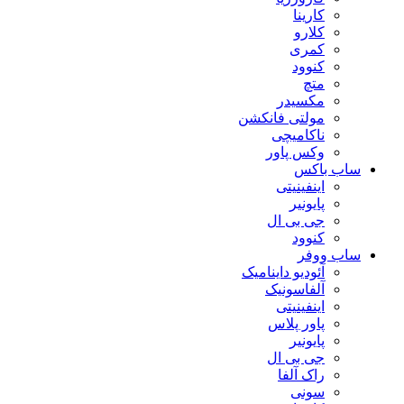
کارینا
کلارو
کمری
کنوود
متچ
مکسیدر
مولتی فانکشن
ناکامیچی
وکس پاور
ساب باکس
اینفینیتی
پایونیر
جی بی ال
کنوود
ساب ووفر
آئودیو داینامیک
آلفاسونیک
اینفینیتی
پاور پلاس
پایونیر
جی بی ال
راک آلفا
سونی