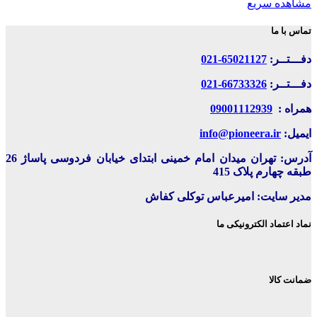
مشاهده سریع
تماس با ما
دفـــتــر:
65021127-021
دفـــتــر:
66733326-021
همراه :
09001112939
ایمیل:
info@pioneera.ir
آدرس: تهران میدان امام خمینی ابتدای خیابان فردوسی پاساژ 26
طبقه چهارم پلاک 415
مدیر سایت: امیرعباس توکلی کفاش
نماد اعتماد الکترونیکی ما
ضمانت کالا