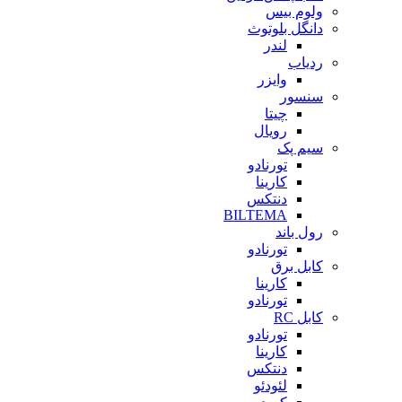
ولوم بیس
دانگل بلوتوث
لندر
ردیاب
وایزر
سنسور
چیتا
رویال
سیم پک
تورنادو
کارینا
دنتکس
BILTEMA
رول باند
تورنادو
کابل برق
کارینا
تورنادو
کابل RC
تورنادو
کارینا
دنتکس
لئودئو