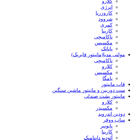
کلارو
انرژی
کاروزریا
شروود
کمری
کارینا
ناکامیچی
مکسیس
پاناتک
مولتی مدیا(مانیتور فابریک)
ناکامیچی
کلارو
مکسیس
یامگا
قاب مانیتور
ست دوربین و مانیتور ماشین سنگین
مانیتور پشت صندلی
کلارو
مکسیدر
دودین اندروید
ساب ووفر
پایونیر
کارینا
آئودیو داینامیک