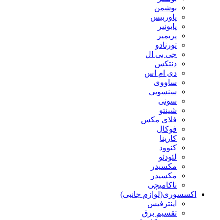
بوشمن
پاوربیس
پایونیر
پریمیر
تورنادو
جی بی ال
دنتکس
دی ام اس
ساووی
سنسویی
سونی
شینتو
فلای مکس
فوکال
کارینا
کنوود
لئودئو
مکسیدر
مکسیدر
ناکامیچی
اکسسوری(لوازم جانبی)
اینترفیس
تقسیم برق