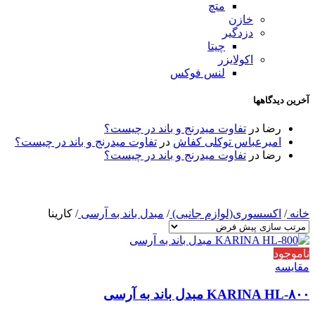
متچ
خازن
دزدگیر
چیتا
اکولایزر
لنس فوکس
آخرین دیدگاهها
رضا
در
تفاوت میدرنج و باند در چیست؟
امیرعباس توکلی کفاش
در
تفاوت میدرنج و باند در چیست؟
رضا
در
تفاوت میدرنج و باند در چیست؟
خانه
/
اکسسوری(لوازم جانبی)
/
مبدل باند به آرسی
/
کارینا
ناموجود
مقایسه
KARINA HL-۸۰۰ مبدل باند به آرسی