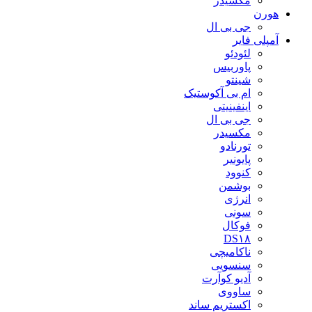
مکسیدر
هورن
جی بی ال
آمپلی فایر
لئودئو
پاوربیس
شینتو
ام بی آکوستیک
اینفینیتی
جی بی ال
مکسیدر
تورنادو
پایونیر
کنوود
بوشمن
انرژی
سونی
فوکال
DS۱۸
ناکامیچی
سنسویی
آدیو کوآرت
ساووی
اکستریم ساند