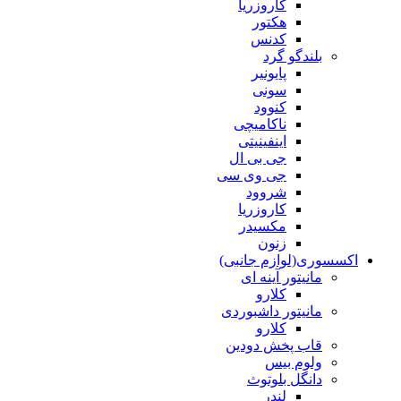
کاروزریا
هکتور
کدنس
بلندگو گرد
پایونیر
سونی
کنوود
ناکامیچی
اینفینیتی
جی بی ال
جی وی سی
شروود
کاروزریا
مکسیدر
زنون
اکسسوری(لوازم جانبی)
مانیتور آینه ای
کلارو
مانیتور داشبوردی
کلارو
قاب پخش دودین
ولوم بیس
دانگل بلوتوث
لندر