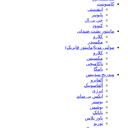
کامپوننت
اینفینیتی
پایونیر
جی بی ال
کنوود
مانیتور پشت صندلی
کلارو
مکسیدر
مولتی مدیا(مانیتور فابریک)
کلارو
مکسیس
ناکامیچی
یامگا
میدرنج-میدبیس
آلفاپرو
آلفاسونیک
انرژی
ایکس بی ساند
بوستر
بوشمن
پاناتک
پاور پلاس
توربو