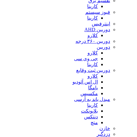
تقسیم برق
کارینا
فیوز سیستم
کارینا
اینترفیس
دوربین AHD
کلارو
دوربین ۳۶۰ درجه
دوربین
کلارو
جی وی سی
کارینا
دوربین ثبت وقایع
کلارو
ال اس آئودیو
یامگا
مکسیس
مبدل باند به آرسی
کارینا
بلاپونکت
دنتکس
متچ
خازن
دزدگیر