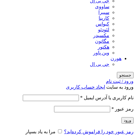
جی بی ال
ساووی
سییرا
کارینا
کیواس
لئودئو
مکسیدر
مگاتون
هکتور
وین پاور
هورن
جی بی ال
جستجو
ورود / ثبت نام
ورود به سایت
ایجاد حساب کاربری
الزامی
نام کاربری یا آدرس ایمیل
*
الزامی
رمز عبور
*
ورود
رمز عبور خود را فراموش کرده‌اید؟
مرا به یاد بسپار