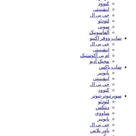
کنوود
اینفینیتی
جی بی ال
لئودئو
سونی
آلفاسونیک
ساب ووفر اکتیو
جی بی ال
اینفینیتی
ام بی آکوستیک
مجیک آدیو
ساب باکس
پایونیر
اینفینیتی
جی بی ال
کنوود
سوپرتیوتر-تیوتر
لئودئو
دنتکس
ساووی
پایونیر
جی بی ال
پاور پلاس