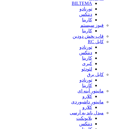
BILTEMA
تورنادو
دنتکس
کارینا
فیوز سیستم
کارینا
قاب پخش دودین
کابل RC
تورنادو
دنتکس
کارینا
کبری
لئودئو
کابل برق
تورنادو
کارینا
مانیتور آینه ای
کلارو
مانیتور داشبوردی
کلارو
مبدل باند به آرسی
بلاپونکت
دنتکس