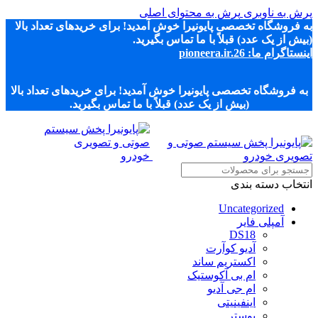
پرش به ناوبری
پرش به محتوای اصلی
به فروشگاه تخصصی پایونیرا خوش آمدید! برای خریدهای تعداد بالا
(بیش از یک عدد) قبلاً با ما تماس بگیرید.
اینستاگرام ما: pioneera.ir.26
به فروشگاه تخصصی پایونیرا خوش آمدید! برای خریدهای تعداد بالا
(بیش از یک عدد) قبلاً با ما تماس بگیرید.
انتخاب دسته بندی
Uncategorized
آمپلی فایر
DS18
آدیو کوآرت
اکستریم ساند
ام بی آکوستیک
ام جی آدیو
اینفینیتی
بوستر