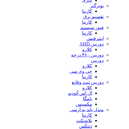
کبری
نویزگیر
کارینا
تقسیم برق
کارینا
فیوز سیستم
کارینا
اینترفیس
دوربین AHD
کلارو
دوربین ۳۶۰ درجه
دوربین
کلارو
جی وی سی
کارینا
دوربین ثبت وقایع
کلارو
ال اس آئودیو
یامگا
مکسیس
مبدل باند به آرسی
کارینا
بلاپونکت
دنتکس