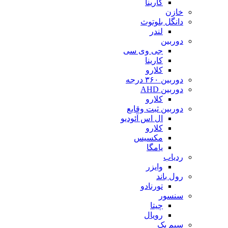
کارینا
خازن
دانگل بلوتوث
لندر
دوربین
جی وی سی
کارینا
کلارو
دوربین ۳۶۰ درجه
دوربین AHD
کلارو
دوربین ثبت وقایع
ال اس آئودیو
کلارو
مکسیس
یامگا
ردیاب
وایزر
رول باند
تورنادو
سنسور
چیتا
رویال
سیم پک