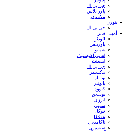
جی بی ال
پاور پلاس
مکسیدر
هورن
جی بی ال
آمپلی فایر
لئودئو
پاوربیس
شینتو
ام بی آکوستیک
اینفینیتی
جی بی ال
مکسیدر
تورنادو
پایونیر
کنوود
بوشمن
انرژی
سونی
فوکال
DS۱۸
ناکامیچی
سنسویی