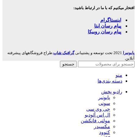
افتخار میکنیم که با ما در ارتباط باشید:
اینستاگرام
پیام رسان ایتا
پیام رسان روبیکا
پایونیرا
2021 تحت توسعه و پشتیبانی
گرافیک شاپ
.طراح فروشگاههای پیشرفته
آنلاین.
جستجو
منو
دسته بندی‌ها
رادیو پخش
پایونیر
سونی
جی وی سی
ال اس آئودیو
مولتی فانکشن
مکسیدر
کنوود