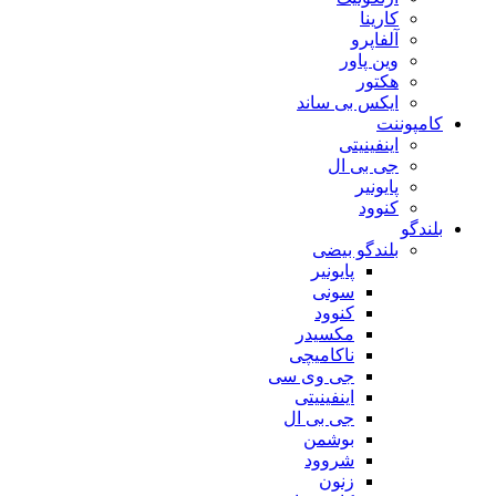
کارینا
آلفاپرو
وین پاور
هکتور
ایکس بی ساند
کامپوننت
اینفینیتی
جی بی ال
پایونیر
کنوود
بلندگو
بلندگو بیضی
پایونیر
سونی
کنوود
مکسیدر
ناکامیچی
جی وی سی
اینفینیتی
جی بی ال
بوشمن
شروود
زنون