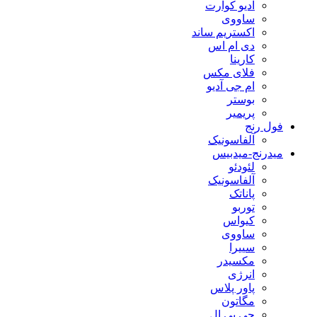
آدیو کوآرت
ساووی
اکستریم ساند
دی ام اس
کارینا
فلای مکس
ام جی آدیو
بوستر
پریمیر
فول رنج
آلفاسونیک
میدرنج-میدبیس
لئودئو
آلفاسونیک
پاناتک
توربو
کیواس
ساووی
سییرا
مکسیدر
انرژی
پاور پلاس
مگاتون
جی بی ال