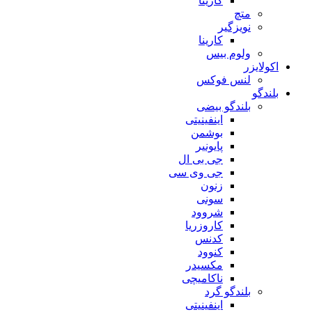
کارینا
متچ
نویزگیر
کارینا
ولوم بیس
اکولایزر
لنس فوکس
بلندگو
بلندگو بیضی
اینفینیتی
بوشمن
پایونیر
جی بی ال
جی وی سی
زنون
سونی
شروود
کاروزریا
کدنس
کنوود
مکسیدر
ناکامیچی
بلندگو گرد
اینفینیتی