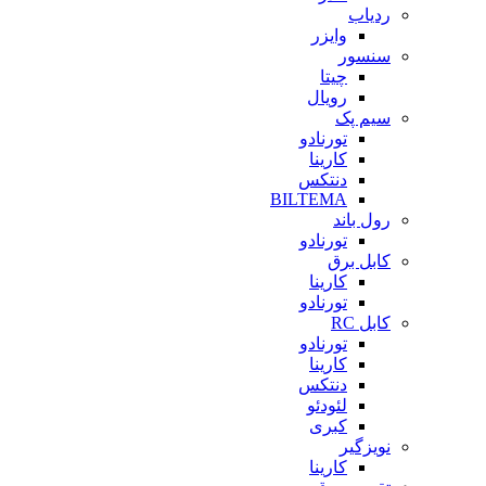
ردیاب
وایزر
سنسور
چیتا
رویال
سیم پک
تورنادو
کارینا
دنتکس
BILTEMA
رول باند
تورنادو
کابل برق
کارینا
تورنادو
کابل RC
تورنادو
کارینا
دنتکس
لئودئو
کبری
نویزگیر
کارینا