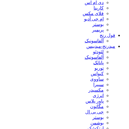
دی ام اس
کارینا
فلای مکس
ام جی آدیو
بوستر
پریمیر
فول رنج
آلفاسونیک
میدرنج-میدبیس
لئودئو
آلفاسونیک
پاناتک
توربو
کیواس
ساووی
سییرا
مکسیدر
انرژی
پاور پلاس
مگاتون
جی بی ال
بوستر
بوشمن
ارتکوئیک