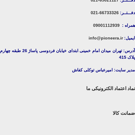
دفـــتــر:
65021127-021
دفـــتــر:
66733326-021
همراه :
09001112939
ایمیل:
info@pioneera.ir
آدرس: تهران میدان امام خمینی ابتدای خیابان فردوسی پاساژ 26 طبقه چهارم
پلاک 415
مدیر سایت: امیرعباس توکلی کفاش
نماد اعتماد الکترونیکی ما
ضمانت کالا