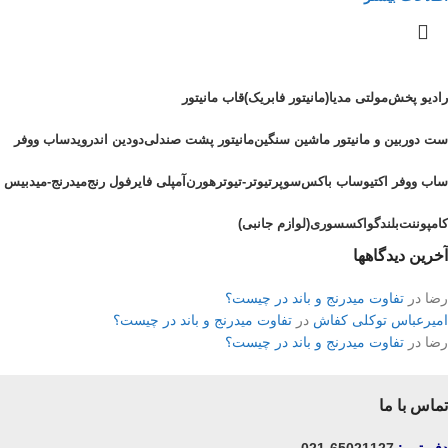
رادیو پخش
مولتی مدیا(مانیتور فابریک)
قاب مانیتور
ست دوربین و مانیتور ماشین سنگین
مانیتور پشت صندلی
دودین اندروید
ساب ووفر
ساب ووفر اکتیو
ساب باکس
سوپرتیوتر-تیوتر
هورن
آمپلی فایر
فول رنج
میدرنج-میدبیس
کامپوننت
بلندگو
اکسسوری(لوازم جانبی)
آخرین دیدگاهها
رضا
در
تفاوت میدرنج و باند در چیست؟
امیرعباس توکلی کفاش
در
تفاوت میدرنج و باند در چیست؟
رضا
در
تفاوت میدرنج و باند در چیست؟
تماس با ما