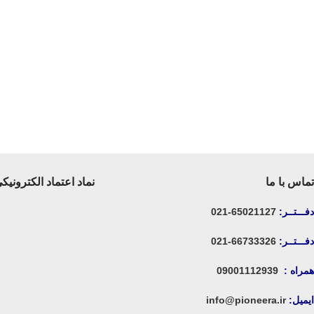
تماس با ما
نماد اعتماد الکترونیک
دفـــتــر:
65021127-021
دفـــتــر:
66733326-021
همراه :
09001112939
ایمیل:
info@pioneera.ir