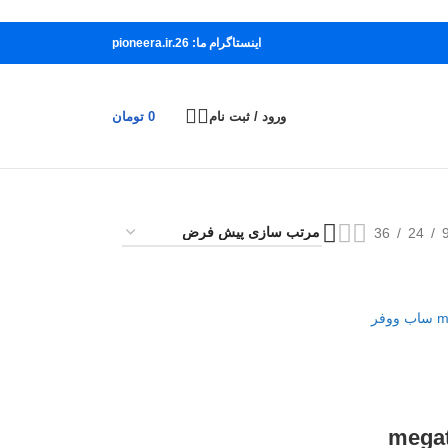
اینستاگرام ما: pioneera.ir.26
ورود / ثبت نام
0
تومان
36
24
mega