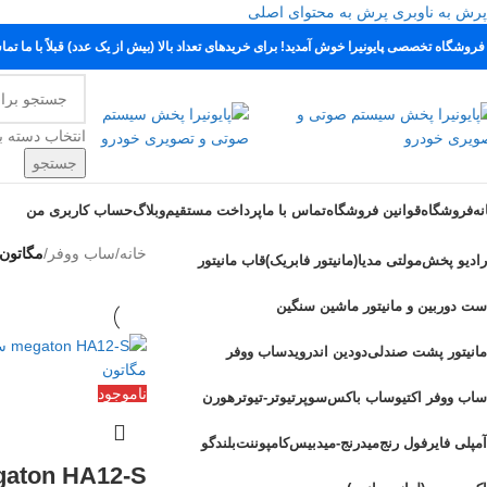
پرش به ناوبری
پرش به محتوای اصلی
 فروشگاه تخصصی پایونیرا خوش آمدید! برای خریدهای تعداد بالا (بیش از یک عدد) قبلاً با ما تما
انتخاب دسته ب
جستجو
نه
فروشگاه
قوانین فروشگاه
تماس با ما
پرداخت مستقیم
وبلاگ
حساب کاربری من
خانه
/
ساب ووفر
/
مگاتون
رادیو پخش
مولتی مدیا(مانیتور فابریک)
قاب مانیتور
ست دوربین و مانیتور ماشین سنگین
مانیتور پشت صندلی
دودین اندروید
ساب ووفر
ناموجود
ساب ووفر اکتیو
ساب باکس
سوپرتیوتر-تیوتر
هورن
آمپلی فایر
فول رنج
میدرنج-میدبیس
کامپوننت
بلندگو
aton HA12-S