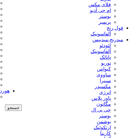
فلای مکس
ام جی آدیو
بوستر
پریمیر
فول رنج
آلفاسونیک
میدرنج-میدبیس
لئودئو
آلفاسونیک
پاناتک
توربو
کیواس
ساووی
سییرا
مکسیدر
هورن
انرژی
پاور پلاس
مگاتون
جستجو
جی بی ال
بوستر
بوشمن
ارتکوئیک
کارینا