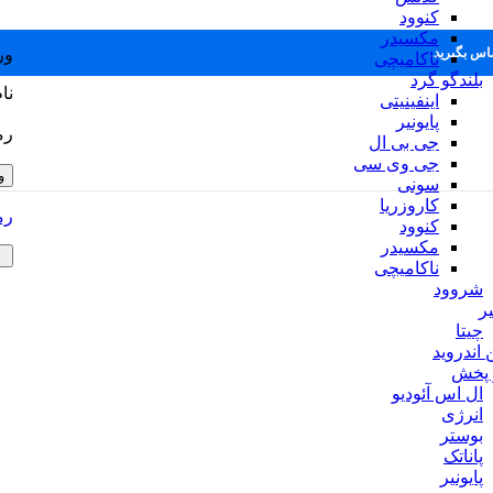
کنوود
مکسیدر
ور
ماس بگیرید.
ناکامیچی
بلندگو گرد
نا
اینفینیتی
پایونیر
رم
جی بی ال
جی وی سی
و
سونی
کاروزریا
رم
کنوود
مکسیدر
ناکامیچی
شروود
ر
چیتا
 اندروید
 پخش
ال اس آئودیو
انرژی
بوستر
پاناتک
پایونیر