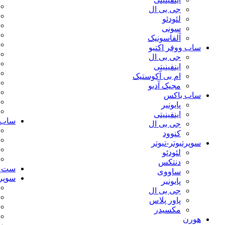
جی بی ال
لئودئو
سونی
آلفاسونیک
ساب ووفر اکتیو
جی بی ال
اینفینیتی
ام بی آکوستیک
مجیک آدیو
ساب باکس
پایونیر
اینفینیتی
ساب و
جی بی ال
کنوود
سوپرتیوتر-تیوتر
لئودئو
دنتکس
ست دو
ساووی
سوپرت
پایونیر
جی بی ال
پاور پلاس
مکسیدر
هورن