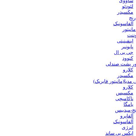
ساووی
لئودئو
مکسیدر
نج
آلفاسونیک
انیتور
ننت
اینفینیتی
پایونیر
جی بی ال
کنوود
ور پشت صندلی
کلارو
مکسیدر
 مدیا(مانیتور فابریک)
کلارو
مکسیس
ناکامیچی
یامگا
ج-میدبیس
آلفاپرو
آلفاسونیک
انرژی
ایکس بی ساند