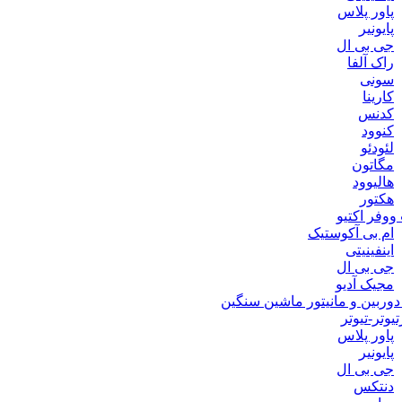
پاور پلاس
پایونیر
جی بی ال
راک آلفا
سونی
کارینا
کدنس
کنوود
لئودئو
مگاتون
هالیوود
هکتور
وفر اکتیو
ام بی آکوستیک
اینفینیتی
جی بی ال
مجیک آدیو
ربین و مانیتور ماشین سنگین
یوتر-تیوتر
پاور پلاس
پایونیر
جی بی ال
دنتکس