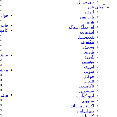
جی بی ال
آمپلی فایر
لئودئو
فول ر
پاوربیس
شینتو
قاب م
ام بی آکوستیک
کامپو
اینفینیتی
جی بی ال
مکسیدر
تورنادو
پایونیر
مانیت
کنوود
بوشمن
انرژی
مولتی
سونی
فوکال
DS18
ناکامیچی
سنسویی
میدرن
آدیو کوآرت
ساووی
اکستریم ساند
دی ام اس
کارینا