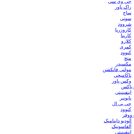
جی وی سی
راک پاور
ساج
سونی
شروود
کاروزریا
کارینا
کلارو
کمری
کنوود
متچ
مکسیدر
مولتی فانکشن
ناکامیچی
وکس پاور
باکس
اینفینیتی
پایونیر
جی بی ال
کنوود
ووفر
آئودیو داینامیک
آلفاسونیک
اینفینیتی