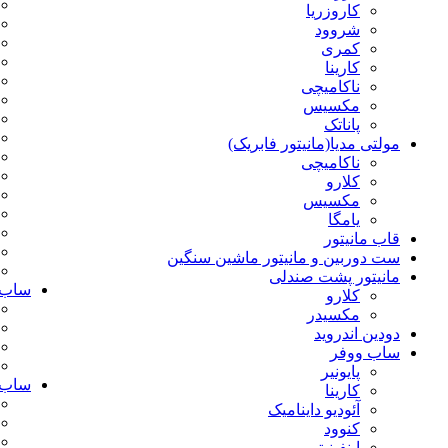
کاروزریا
شروود
کمری
کارینا
ناکامیچی
مکسیس
پاناتک
مولتی مدیا(مانیتور فابریک)
ناکامیچی
کلارو
مکسیس
یامگا
قاب مانیتور
ست دوربین و مانیتور ماشین سنگین
مانیتور پشت صندلی
ساب 
کلارو
مکسیدر
دودین اندروید
ساب ووفر
پایونیر
ساب 
کارینا
آئودیو داینامیک
کنوود
اینفینیتی