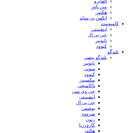
آلفاپرو
وین پاور
هکتور
ایکس بی ساند
کامپوننت
اینفینیتی
جی بی ال
پایونیر
کنوود
بلندگو
بلندگو بیضی
پایونیر
سونی
کنوود
مکسیدر
ناکامیچی
جی وی سی
اینفینیتی
جی بی ال
بوشمن
شروود
زنون
کاروزریا
هکتور