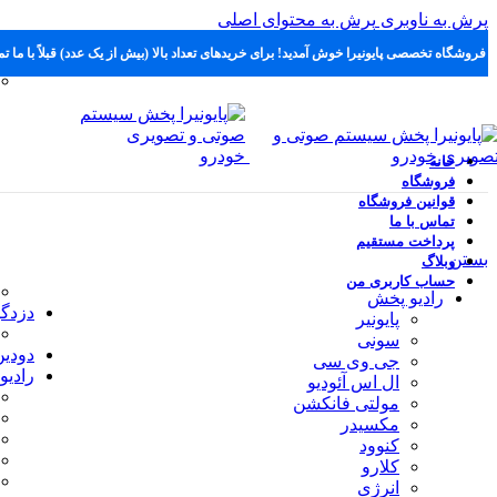
پرش به ناوبری
پرش به محتوای اصلی
ه فروشگاه تخصصی پایونیرا خوش آمدید! برای خریدهای تعداد بالا (بیش از یک عدد) قبلاً با ما ت
خانه
فروشگاه
قوانین فروشگاه
تماس با ما
پرداخت مستقیم
بستن
وبلاگ
حساب کاربری من
رادیو پخش
دزدگی
پایونیر
سونی
دودین
جی وی سی
رادیو
ال اس آئودیو
مولتی فانکشن
مکسیدر
کنوود
کلارو
انرژی