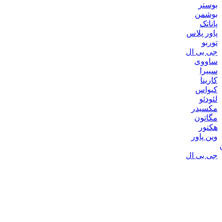
بوستر
بوشمن
پاناتک
پاور پلاس
توربو
جی بی ال
ساووی
سییرا
کارینا
کیواس
لئودئو
مکسیدر
مگاتون
هکتور
وین پاور
جی بی ال