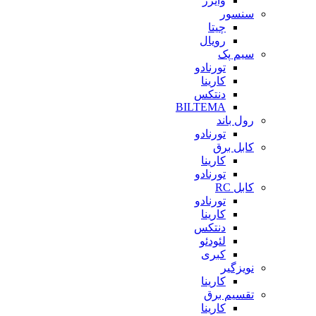
وایزر
سنسور
چیتا
رویال
سیم پک
تورنادو
کارینا
دنتکس
BILTEMA
رول باند
تورنادو
کابل برق
کارینا
تورنادو
کابل RC
تورنادو
کارینا
دنتکس
لئودئو
کبری
نویزگیر
کارینا
تقسیم برق
کارینا