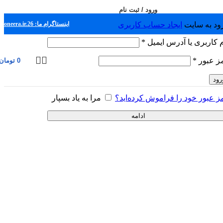
ورود / ثبت نام
ود به سایت
ایجاد حساب کاربری
اینستاگرام ما: pioneera.ir.26
الزامی
م کاربری یا آدرس ایمیل
*
الزامی
ز عبور
*
0
تومان
رود
ز عبور خود را فراموش کرده‌اید؟
مرا به یاد بسپار
ادامه