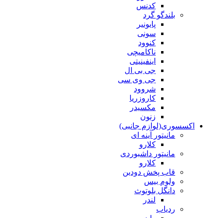
کدنس
بلندگو گرد
پایونیر
سونی
کنوود
ناکامیچی
اینفینیتی
جی بی ال
جی وی سی
شروود
کاروزریا
مکسیدر
زنون
اکسسوری(لوازم جانبی)
مانیتور آینه ای
کلارو
مانیتور داشبوردی
کلارو
قاب پخش دودین
ولوم بیس
دانگل بلوتوث
لندر
ردیاب