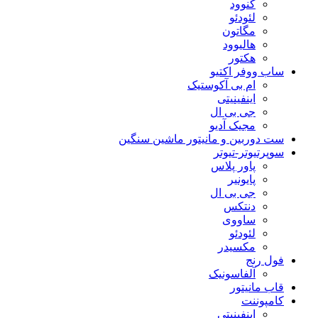
کنوود
لئودئو
مگاتون
هالیوود
هکتور
ساب ووفر اکتیو
ام بی آکوستیک
اینفینیتی
جی بی ال
مجیک آدیو
ست دوربین و مانیتور ماشین سنگین
سوپرتیوتر-تیوتر
پاور پلاس
پایونیر
جی بی ال
دنتکس
ساووی
لئودئو
مکسیدر
فول رنج
آلفاسونیک
قاب مانیتور
کامپوننت
اینفینیتی