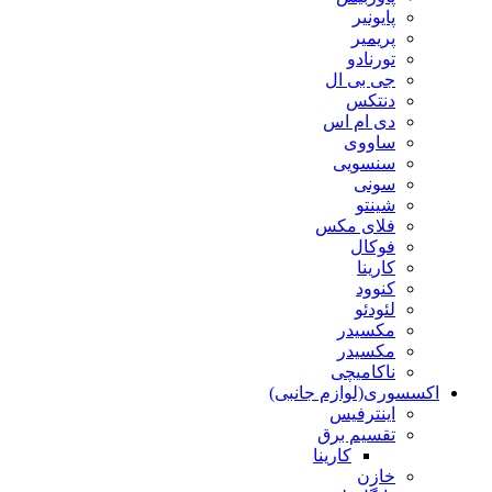
پایونیر
پریمیر
تورنادو
جی بی ال
دنتکس
دی ام اس
ساووی
سنسویی
سونی
شینتو
فلای مکس
فوکال
کارینا
کنوود
لئودئو
مکسیدر
مکسیدر
ناکامیچی
اکسسوری(لوازم جانبی)
اینترفیس
تقسیم برق
کارینا
خازن