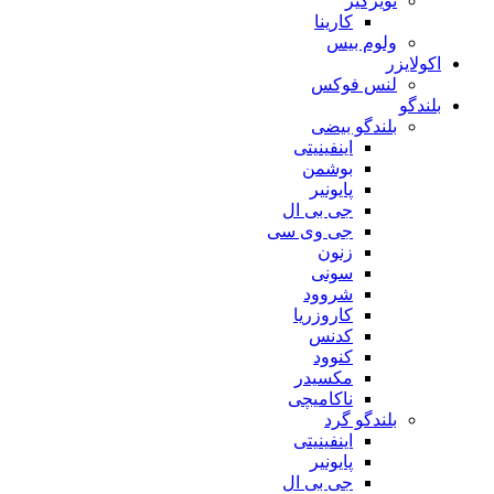
نویزگیر
کارینا
ولوم بیس
اکولایزر
لنس فوکس
بلندگو
بلندگو بیضی
اینفینیتی
بوشمن
پایونیر
جی بی ال
جی وی سی
زنون
سونی
شروود
کاروزریا
کدنس
کنوود
مکسیدر
ناکامیچی
بلندگو گرد
اینفینیتی
پایونیر
جی بی ال