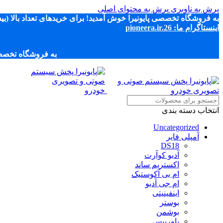
پرش به ناوبری
پرش به محتوای اصلی
به فروشگاه تخصصی پایونیرا خوش آمدید! برای خریدهای تعداد بالا (بیش 
اینستاگرام ما: pioneera.ir.26
به فروشگاه تخصصی پ
انتخاب دسته بندی
Uncategorized
آمپلی فایر
DS18
آدیو کوآرت
اکستریم ساند
ام بی آکوستیک
ام جی آدیو
اینفینیتی
بوستر
بوشمن
پاوربیس