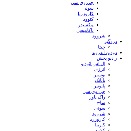
جی وی سی
سونی
کاروزریا
کنوود
مکسیدر
ناکامیچی
شروود
دزدگیر
چیتا
دودین اندروید
رادیو پخش
ال اس آئودیو
انرژی
بوستر
پاناتک
پایونیر
جی وی سی
راک پاور
ساج
سونی
شروود
کاروزریا
کارینا
کلارو