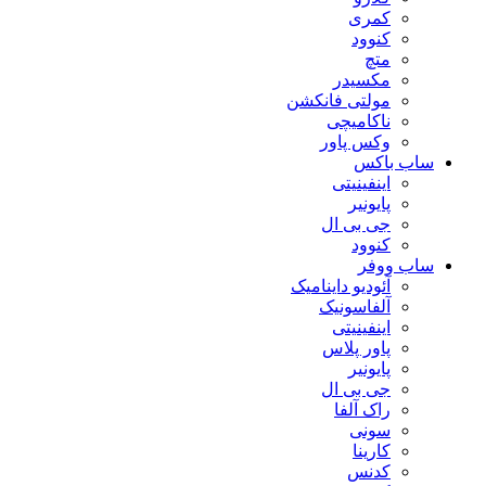
کمری
کنوود
متچ
مکسیدر
مولتی فانکشن
ناکامیچی
وکس پاور
ساب باکس
اینفینیتی
پایونیر
جی بی ال
کنوود
ساب ووفر
آئودیو داینامیک
آلفاسونیک
اینفینیتی
پاور پلاس
پایونیر
جی بی ال
راک آلفا
سونی
کارینا
کدنس