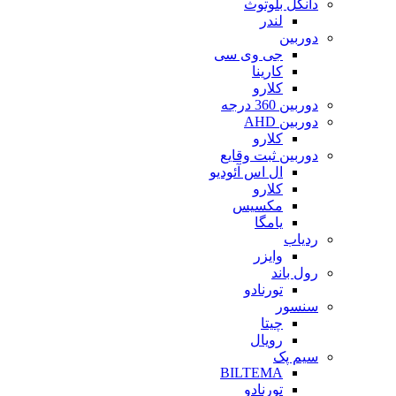
دانگل بلوتوث
لندر
دوربین
جی وی سی
کارینا
کلارو
دوربین 360 درجه
دوربین AHD
کلارو
دوربین ثبت وقایع
ال اس آئودیو
کلارو
مکسیس
یامگا
ردیاب
وایزر
رول باند
تورنادو
سنسور
چیتا
رویال
سیم پک
BILTEMA
تورنادو