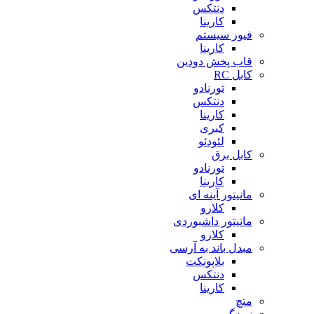
دنتکس
کارینا
فیوز سیستم
کارینا
قاب پخش دودین
کابل RC
تورنادو
دنتکس
کارینا
کبری
لئودئو
کابل برق
تورنادو
کارینا
مانیتور آینه ای
کلارو
مانیتور داشبوردی
کلارو
مبدل باند به آرسی
بلاپونکت
دنتکس
کارینا
متچ