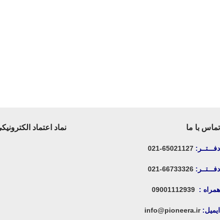
تماس با ما
نماد اعتماد الکترونیک
دفـــتــر:
65021127-021
دفـــتــر:
66733326-021
همراه :
09001112939
ایمیل:
info@pioneera.ir