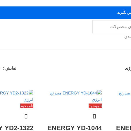
س بگیرید.
ندی
رژی
نمایش
9
ناموجود
ناموجود
 YD2-1322
ENERGY YD-1044
ENE