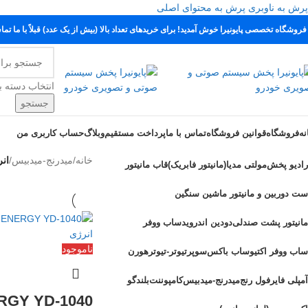
پرش به ناوبری
پرش به محتوای اصلی
 فروشگاه تخصصی پایونیرا خوش آمدید! برای خریدهای تعداد بالا (بیش از یک عدد) قبلاً با ما تما
انتخاب دسته ب
جستجو
نه
فروشگاه
قوانین فروشگاه
تماس با ما
پرداخت مستقیم
وبلاگ
حساب کاربری من
خانه
/
میدرنج-میدبیس
/
ان
رادیو پخش
مولتی مدیا(مانیتور فابریک)
قاب مانیتور
ست دوربین و مانیتور ماشین سنگین
مانیتور پشت صندلی
دودین اندروید
ساب ووفر
ناموجود
ساب ووفر اکتیو
ساب باکس
سوپرتیوتر-تیوتر
هورن
آمپلی فایر
فول رنج
میدرنج-میدبیس
کامپوننت
بلندگو
RGY YD-1040