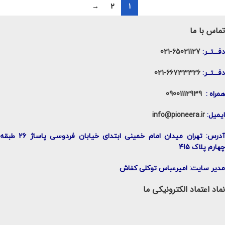
→
2
1
تماس با ما
دفـــتــر:
65021127-021
دفـــتــر:
66733326-021
همراه :
09001112939
ایمیل:
info@pioneera.ir
آدرس: تهران میدان امام خمینی ابتدای خیابان فردوسی پاساژ 26 طبقه
چهارم پلاک 415
مدیر سایت: امیرعباس توکلی کفاش
نماد اعتماد الکترونیکی ما