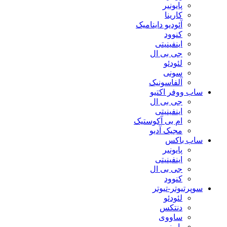
پایونیر
کارینا
آئودیو داینامیک
کنوود
اینفینیتی
جی بی ال
لئودئو
سونی
آلفاسونیک
ساب ووفر اکتیو
جی بی ال
اینفینیتی
ام بی آکوستیک
مجیک آدیو
ساب باکس
پایونیر
اینفینیتی
جی بی ال
کنوود
سوپرتیوتر-تیوتر
لئودئو
دنتکس
ساووی
پایونیر