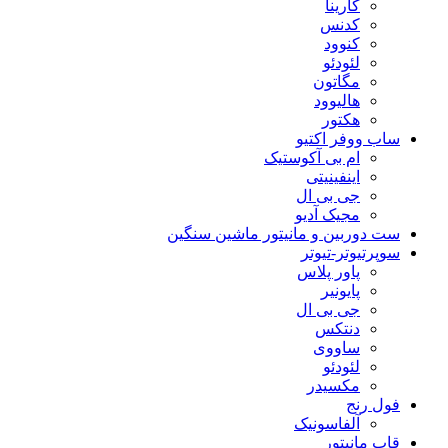
کارینا
کدنس
کنوود
لئودئو
مگاتون
هالیوود
هکتور
ساب ووفر اکتیو
ام بی آکوستیک
اینفینیتی
جی بی ال
مجیک آدیو
ست دوربین و مانیتور ماشین سنگین
سوپرتیوتر-تیوتر
پاور پلاس
پایونیر
جی بی ال
دنتکس
ساووی
لئودئو
مکسیدر
فول رنج
آلفاسونیک
قاب مانیتور