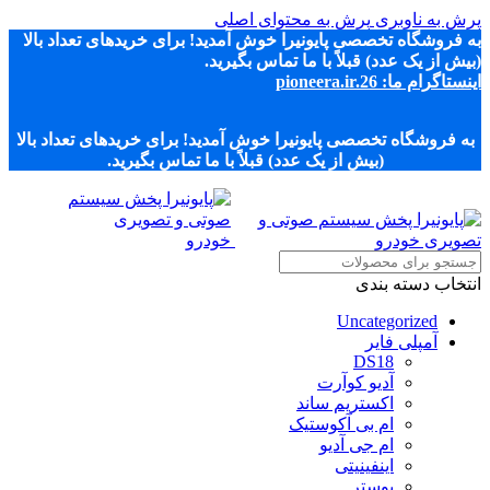
پرش به ناوبری
پرش به محتوای اصلی
به فروشگاه تخصصی پایونیرا خوش آمدید! برای خریدهای تعداد بالا
(بیش از یک عدد) قبلاً با ما تماس بگیرید.
اینستاگرام ما: pioneera.ir.26
به فروشگاه تخصصی پایونیرا خوش آمدید! برای خریدهای تعداد بالا
(بیش از یک عدد) قبلاً با ما تماس بگیرید.
انتخاب دسته بندی
Uncategorized
آمپلی فایر
DS18
آدیو کوآرت
اکستریم ساند
ام بی آکوستیک
ام جی آدیو
اینفینیتی
بوستر