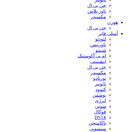
جی بی ال
پاور پلاس
مکسیدر
هورن
جی بی ال
آمپلی فایر
لئودئو
پاوربیس
شینتو
ام بی آکوستیک
اینفینیتی
جی بی ال
مکسیدر
تورنادو
پایونیر
کنوود
بوشمن
انرژی
سونی
فوکال
DS۱۸
ناکامیچی
سنسویی