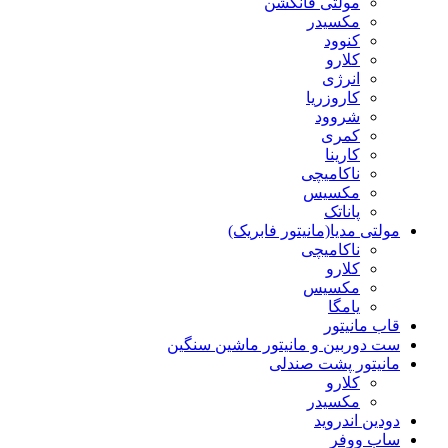
مولتی فانکشن
مکسیدر
کنوود
کلارو
انرژی
کاروزریا
شروود
کمری
کارینا
ناکامیچی
مکسیس
پاناتک
مولتی مدیا(مانیتور فابریک)
ناکامیچی
کلارو
مکسیس
یامگا
قاب مانیتور
ست دوربین و مانیتور ماشین سنگین
مانیتور پشت صندلی
کلارو
مکسیدر
دودین اندروید
ساب ووفر