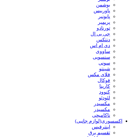
بوشمن
پاوربیس
پایونیر
پریمیر
تورنادو
جی بی ال
دنتکس
دی ام اس
ساووی
سنسویی
سونی
شینتو
فلای مکس
فوکال
کارینا
کنوود
لئودئو
مکسیدر
مکسیدر
ناکامیچی
اکسسوری(لوازم جانبی)
اینترفیس
تقسیم برق