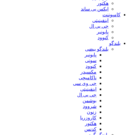
هکتور
ایکس بی ساند
کامپوننت
اینفینیتی
جی بی ال
پایونیر
کنوود
بلندگو
بلندگو بیضی
پایونیر
سونی
کنوود
مکسیدر
ناکامیچی
جی وی سی
اینفینیتی
جی بی ال
بوشمن
شروود
زنون
کاروزریا
هکتور
کدنس
بلندگو گرد