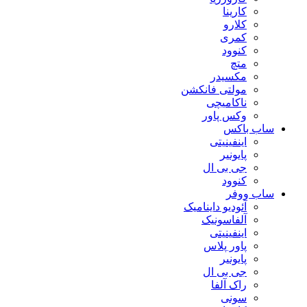
کارینا
کلارو
کمری
کنوود
متچ
مکسیدر
مولتی فانکشن
ناکامیچی
وکس پاور
ساب باکس
اینفینیتی
پایونیر
جی بی ال
کنوود
ساب ووفر
آئودیو داینامیک
آلفاسونیک
اینفینیتی
پاور پلاس
پایونیر
جی بی ال
راک آلفا
سونی