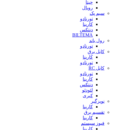
چیتا
رویال
سیم پک
تورنادو
کارینا
دنتکس
BILTEMA
رول باند
تورنادو
کابل برق
کارینا
تورنادو
کابل RC
تورنادو
کارینا
دنتکس
لئودئو
کبری
نویزگیر
کارینا
تقسیم برق
کارینا
فیوز سیستم
کارینا