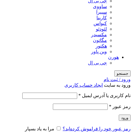
جی بی ال
ساووی
سییرا
کارینا
کیواس
لئودئو
مکسیدر
مگاتون
هکتور
وین پاور
هورن
جی بی ال
جستجو
ورود / ثبت نام
ورود به سایت
ایجاد حساب کاربری
الزامی
نام کاربری یا آدرس ایمیل
*
الزامی
رمز عبور
*
ورود
رمز عبور خود را فراموش کرده‌اید؟
مرا به یاد بسپار