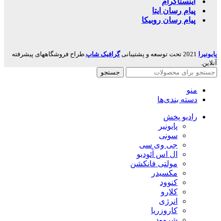
اینستاگرام
پیام رسان ایتا
پیام رسان روبیکا
پایونیرا
2021 تحت توسعه و پشتیبانی
گرافیک شاپ
.طراح فروشگاههای پیشرفته
آنلاین.
جستجو
منو
دسته بندی‌ها
رادیو پخش
پایونیر
سونی
جی وی سی
ال اس آئودیو
مولتی فانکشن
مکسیدر
کنوود
کلارو
انرژی
کاروزریا
شروود