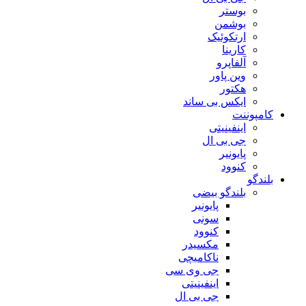
بوستر
بوشمن
ارتکوئیک
کارینا
آلفاپرو
وین پاور
هکتور
ایکس بی ساند
کامپوننت
اینفینیتی
جی بی ال
پایونیر
کنوود
بلندگو
بلندگو بیضی
پایونیر
سونی
کنوود
مکسیدر
ناکامیچی
جی وی سی
اینفینیتی
جی بی ال