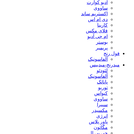
آدیو کوآرت
ساووی
اکستریم ساند
دی ام اس
کارینا
فلای مکس
ام جی آدیو
بوستر
پریمیر
فول رنج
آلفاسونیک
میدرنج-میدبیس
لئودئو
آلفاسونیک
پاناتک
توربو
کیواس
ساووی
سییرا
مکسیدر
انرژی
پاور پلاس
مگاتون
جی بی ال