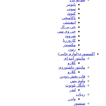
پایونیر
سونی
کنوود
ناکامیچی
اینفینیتی
جی بی ال
جی وی سی
شروود
کاروزریا
مکسیدر
زنون
اکسسوری(لوازم جانبی)
مانیتور آینه ای
کلارو
مانیتور داشبوردی
کلارو
قاب پخش دودین
ولوم بیس
دانگل بلوتوث
لندر
ردیاب
وایزر
سنسور