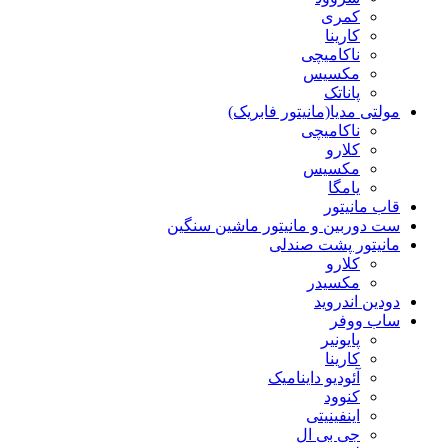
کمری
کارینا
ناکامیچی
مکسیس
پاناتک
مولتی مدیا(مانیتور فابریک)
ناکامیچی
کلارو
مکسیس
یامگا
قاب مانیتور
ست دوربین و مانیتور ماشین سنگین
مانیتور پشت صندلی
کلارو
مکسیدر
دودین اندروید
ساب ووفر
پایونیر
کارینا
آئودیو داینامیک
کنوود
اینفینیتی
جی بی ال