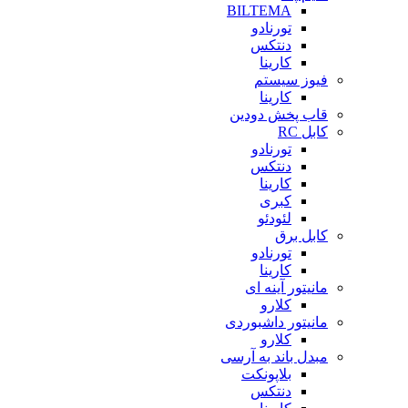
BILTEMA
تورنادو
دنتکس
کارینا
فیوز سیستم
کارینا
قاب پخش دودین
کابل RC
تورنادو
دنتکس
کارینا
کبری
لئودئو
کابل برق
تورنادو
کارینا
مانیتور آینه ای
کلارو
مانیتور داشبوردی
کلارو
مبدل باند به آرسی
بلاپونکت
دنتکس