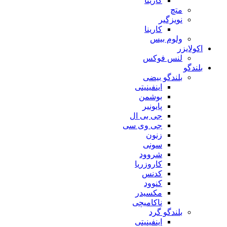
کارینا
متچ
نویزگیر
کارینا
ولوم بیس
اکولایزر
لنس فوکس
بلندگو
بلندگو بیضی
اینفینیتی
بوشمن
پایونیر
جی بی ال
جی وی سی
زنون
سونی
شروود
کاروزریا
کدنس
کنوود
مکسیدر
ناکامیچی
بلندگو گرد
اینفینیتی