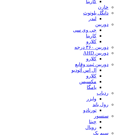
کارینا
خازن
دانگل بلوتوث
لندر
دوربین
جی وی سی
کارینا
کلارو
دوربین ۳۶۰ درجه
دوربین AHD
کلارو
دوربین ثبت وقایع
ال اس آئودیو
کلارو
مکسیس
یامگا
ردیاب
وایزر
رول باند
تورنادو
سنسور
چیتا
رویال
سیم پک