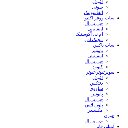
لئودئو
سونی
آلفاسونیک
ساب ووفر اکتیو
جی بی ال
اینفینیتی
ام بی آکوستیک
مجیک آدیو
ساب باکس
پایونیر
اینفینیتی
جی بی ال
کنوود
سوپرتیوتر-تیوتر
لئودئو
دنتکس
ساووی
پایونیر
جی بی ال
پاور پلاس
مکسیدر
هورن
جی بی ال
آمپلی فایر