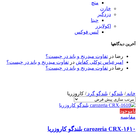
متچ
خازن
دزدگیر
چیتا
اکولایزر
لنس فوکس
آخرین دیدگاهها
رضا
در
تفاوت میدرنج و باند در چیست؟
امیرعباس توکلی کفاش
در
تفاوت میدرنج و باند در چیست؟
رضا
در
تفاوت میدرنج و باند در چیست؟
خانه
/
بلندگو
/
بلندگو گرد
/
کاروزریا
ناموجود
مقایسه
carozeria CRX-۱۶۱۰ بلندگو کاروزریا