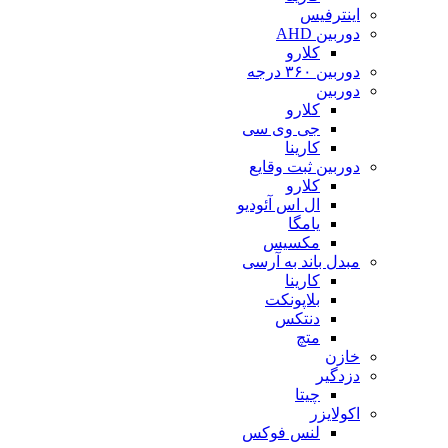
اینترفیس
دوربین AHD
کلارو
دوربین ۳۶۰ درجه
دوربین
کلارو
جی وی سی
کارینا
دوربین ثبت وقایع
کلارو
ال اس آئودیو
یامگا
مکسیس
مبدل باند به آرسی
کارینا
بلاپونکت
دنتکس
متچ
خازن
دزدگیر
چیتا
اکولایزر
لنس فوکس