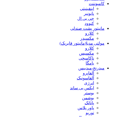
کامپوننت
اینفینیتی
پایونیر
جی بی ال
کنوود
مانیتور پشت صندلی
کلارو
مکسیدر
مولتی مدیا(مانیتور فابریک)
کلارو
مکسیس
ناکامیچی
یامگا
میدرنج-میدبیس
آلفاپرو
آلفاسونیک
انرژی
ایکس بی ساند
بوستر
بوشمن
پاناتک
پاور پلاس
توربو