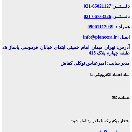
دفـــتــر:
65021127-021
دفـــتــر:
66733326-021
همراه :
09001112939
ایمیل:
info@pioneera.ir
آدرس: تهران میدان امام خمینی ابتدای خیابان فردوسی پاساژ 26
طبقه چهارم پلاک 415
مدیر سایت: امیرعباس توکلی کفاش
نماد اعتماد الکترونیکی ما
ضمانت کالا
افتخار میکنیم که با ما در ارتباط باشید: