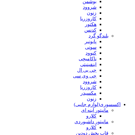
بوشمن
شروود
زنون
کاروزریا
هکتور
کدنس
بلندگو گرد
پایونیر
سونی
کنوود
ناکامیچی
اینفینیتی
جی بی ال
جی وی سی
شروود
کاروزریا
مکسیدر
زنون
اکسسوری(لوازم جانبی)
مانیتور آینه ای
کلارو
مانیتور داشبوردی
کلارو
قاب پخش دودین