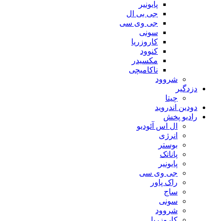
پایونیر
جی بی ال
جی وی سی
سونی
کاروزریا
کنوود
مکسیدر
ناکامیچی
شروود
دزدگیر
چیتا
دودین اندروید
رادیو پخش
ال اس آئودیو
انرژی
بوستر
پاناتک
پایونیر
جی وی سی
راک پاور
ساج
سونی
شروود
کاروزریا