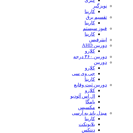
کبری
نویزگیر
کارینا
تقسیم برق
کارینا
فیوز سیستم
کارینا
اینترفیس
دوربین AHD
کلارو
دوربین ۳۶۰ درجه
دوربین
کلارو
جی وی سی
کارینا
دوربین ثبت وقایع
کلارو
ال اس آئودیو
یامگا
مکسیس
مبدل باند به آرسی
کارینا
بلاپونکت
دنتکس