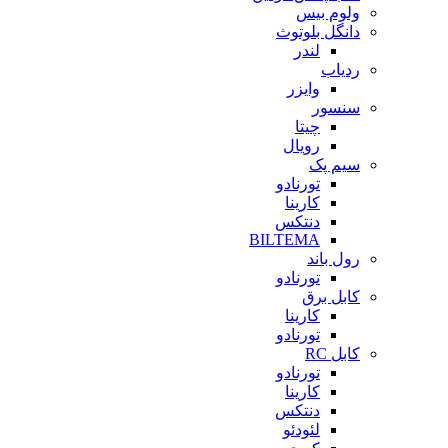
ولوم بیس
دانگل بلوتوث
لندر
ردیاب
وایزر
سنسور
چیتا
رویال
سیم پک
تورنادو
کارینا
دنتکس
BILTEMA
رول باند
تورنادو
کابل برق
کارینا
تورنادو
کابل RC
تورنادو
کارینا
دنتکس
لئودئو