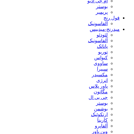
ام جی آدیو
بوستر
پریمیر
فول رنج
آلفاسونیک
میدرنج-میدبیس
لئودئو
آلفاسونیک
پاناتک
توربو
کیواس
ساووی
سییرا
مکسیدر
انرژی
پاور پلاس
مگاتون
جی بی ال
بوستر
بوشمن
ارتکوئیک
کارینا
آلفاپرو
وین پاور