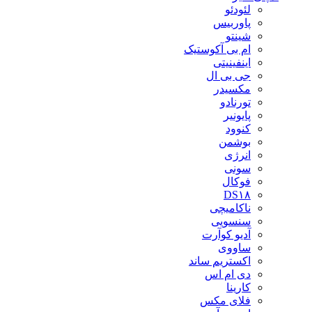
لئودئو
پاوربیس
شینتو
ام بی آکوستیک
اینفینیتی
جی بی ال
مکسیدر
تورنادو
پایونیر
کنوود
بوشمن
انرژی
سونی
فوکال
DS۱۸
ناکامیچی
سنسویی
آدیو کوآرت
ساووی
اکستریم ساند
دی ام اس
کارینا
فلای مکس