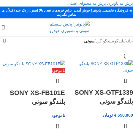
پرش به ناوبری
پرش به محتوای اصلی
به فروشگاه تخصصی پایونیرا خوش آمدید! برای خریدهای تعداد بالا (بیش از یک عدد) قبلاً با ما
تماس بگیرید.
خانه
/
بلندگو
/
بلندگو گرد
/
سونی
ناموجود
SONY XS-GTF1339
SONY XS-FB101E
بلندگو سونی
بلندگو سونی
4,550,000
تومان
ناموجود