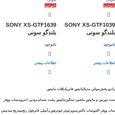
ناموجود
ناموجود
SONY XS-GTF1639
SONY XS-GTF1039
بلندگو سونی
بلندگو سونی
ناموجود
ناموجود
اطلاعات بیشتر
اطلاعات بیشتر
رادیو پخش
مولتی مدیا(مانیتور فابریک)
قاب مانیتور
ست دوربین و مانیتور ماشین سنگین
مانیتور پشت صندلی
دودین اندروید
ساب ووفر
ساب ووفر اکتیو
ساب باکس
سوپرتیوتر-تیوتر
هورن
آمپلی فایر
فول رنج
میدرنج-میدبیس