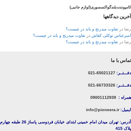
کامپوننت
بلندگو
اکسسوری(لوازم جانبی)
آخرین دیدگاهها
رضا
در
تفاوت میدرنج و باند در چیست؟
امیرعباس توکلی کفاش
در
تفاوت میدرنج و باند در چیست؟
رضا
در
تفاوت میدرنج و باند در چیست؟
تماس با ما
دفـــتــر:
65021127-021
دفـــتــر:
66733326-021
همراه :
09001112939
ایمیل:
info@pioneera.ir
آدرس: تهران میدان امام خمینی ابتدای خیابان فردوسی پاساژ 26 طبقه چهارم
پلاک 415