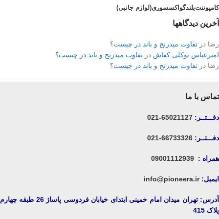
کامپوننت
بلندگو
اکسسوری(لوازم جانبی)
آخرین دیدگاهها
رضا
در
تفاوت میدرنج و باند در چیست؟
امیرعباس توکلی کفاش
در
تفاوت میدرنج و باند در چیست؟
رضا
در
تفاوت میدرنج و باند در چیست؟
تماس با ما
دفـــتــر:
65021127-021
دفـــتــر:
66733326-021
همراه :
09001112939
ایمیل:
info@pioneera.ir
آدرس: تهران میدان امام خمینی ابتدای خیابان فردوسی پاساژ 26 طبقه چهارم
پلاک 415