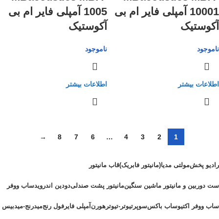
10001 آمپلی فایر ام بی
1005 آمپلی فایر ام بی
آکوستیک
آکوستیک
ناموجود
ناموجود
اطلاعات بیشتر
اطلاعات بیشتر
→
8
7
6
…
4
3
2
1
رادیو پخش
مولتی مدیا(مانیتور فابریک)
قاب مانیتور
ست دوربین و مانیتور ماشین سنگین
مانیتور پشت صندلی
دودین اندروید
ساب ووفر
ساب ووفر اکتیو
ساب باکس
سوپرتیوتر-تیوتر
هورن
آمپلی فایر
فول رنج
میدرنج-میدبیس