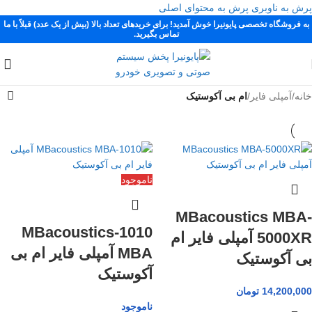
پرش به ناوبری
پرش به محتوای اصلی
به فروشگاه تخصصی پایونیرا خوش آمدید! برای خریدهای تعداد بالا (بیش از یک عدد) قبلاً با ما
تماس بگیرید.
خانه
/
آمپلی فایر
/
ام بی آکوستیک
ناموجود
MBacoustics MBA-
1010-MBacoustics
5000XR آمپلی فایر ام
MBA آمپلی فایر ام بی
بی آکوستیک
آکوستیک
14,200,000
تومان
ناموجود